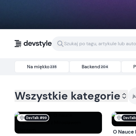
Przejdź do treści
Na miękko
Backend
P
235
204
Kategoria:
all
- Tag:
junior
Wszystkie kategorie
j
DevTalk #99
DevTal
O Nauce 