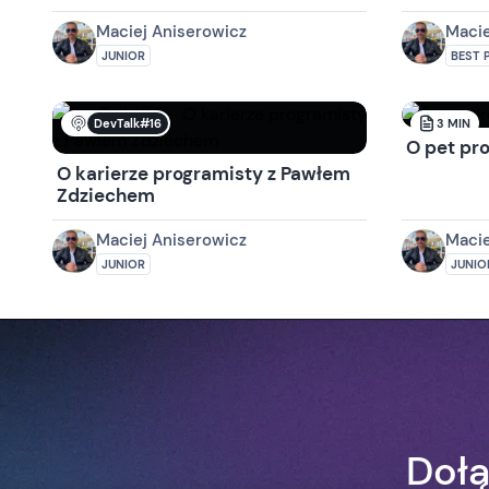
Maciej Aniserowicz
Macie
JUNIOR
BEST 
DevTalk#16
3
MIN
O pet pro
O karierze programisty z Pawłem
Zdziechem
Maciej Aniserowicz
Macie
JUNIOR
JUNIO
Dołą