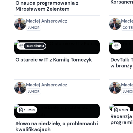
Korsane
O nauce programowania z
Mirosławem Zelentem
Maciej Aniserowicz
Macie
JUNIOR
CO TE
DevTalk#61
O starcie w IT z Kamilą Tomczyk
DevTalk T
w branży 
Maciej Aniserowicz
Macie
JUNIOR
JUNIO
< 1
MIN
5
MIN
Recenzja
programi
Słowo na niedzielę, o problemach i
kwalifikacjach