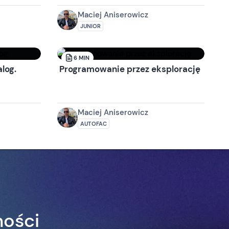
Maciej Aniserowicz
JUNIOR
6
MIN
log.
Programowanie przez eksplorację
Maciej Aniserowicz
AUTOFAC
ności