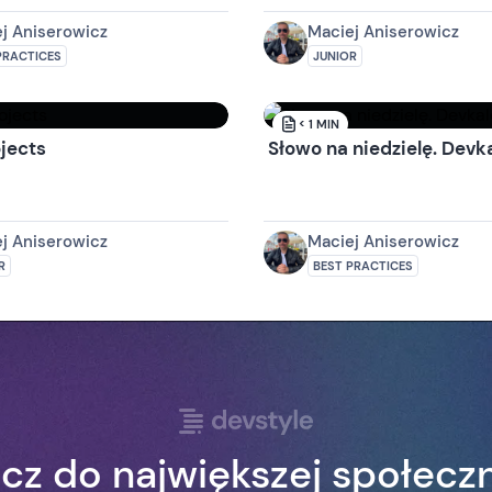
j Aniserowicz
Maciej Aniserowicz
PRACTICES
JUNIOR
< 1
MIN
jects
Słowo na niedzielę. Devka
j Aniserowicz
Maciej Aniserowicz
R
BEST PRACTICES
cz do największej społecz