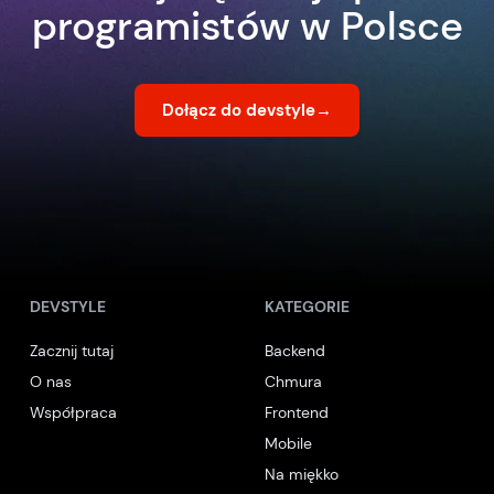
programistów w Polsce
Dołącz do devstyle
→
DEVSTYLE
KATEGORIE
Zacznij tutaj
Backend
O nas
Chmura
Współpraca
Frontend
Mobile
Na miękko