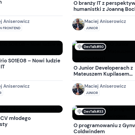
m
O branży IT z perspekty
humanistki z Joanną Bo
j Aniserowicz
Maciej Aniserowicz
N FRONTEND
JUNIOR
DevTalk#50
rio S01E08 – Nowi ludzie
IT
O Junior Developerach z
Mateuszem Kupilasem
(JavaDevMatt)
j Aniserowicz
Maciej Aniserowicz
R
JUNIOR
DevTalk#33
 CV młodego
sty
O programowaniu z Gyn
Coldwindem