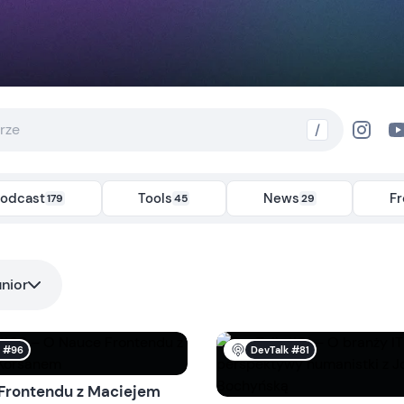
/
odcast
Tools
News
F
179
45
29
unior
k #96
DevTalk #81
Frontendu z Maciejem