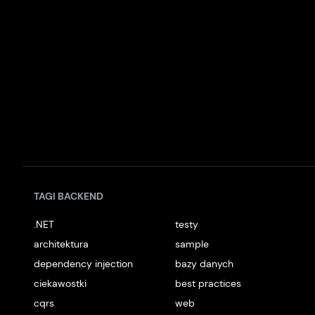
Instagram
Youtube
TikTok
Facebook
Linkedin
Podcast
Spotify
TAGI BACKEND
.NET
testy
architektura
sample
dependency injection
bazy danych
ciekawostki
best practices
cqrs
web