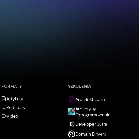
FORMATY
SZKOLENIA
Artykuły
Architekt Jutra
Podcasty
Archetypy
Oprogramowania
Video
Developer Jutra
Domain Drivers