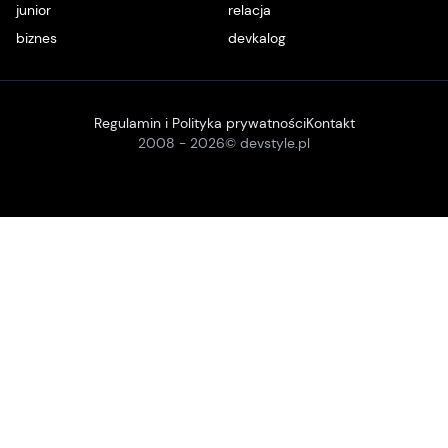
junior
relacja
biznes
devkalog
Regulamin i Polityka prywatności
Kontakt
2008 -
2026
© devstyle.pl