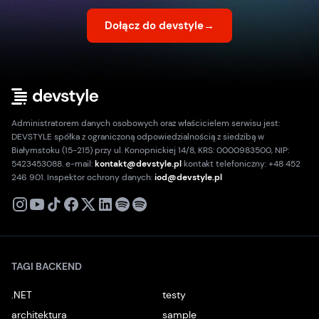
Dołącz do devstyle
→
Administratorem danych osobowych oraz właścicielem serwisu jest:
DEVSTYLE spółka z ograniczoną odpowiedzialnością z siedzibą w
Białymstoku (15-215) przy ul. Konopnickiej 14/8, KRS: 0000983500, NIP:
5423453088. e-mail:
kontakt@devstyle.pl
kontakt telefoniczny: +48 452
246 901. Inspektor ochrony danych:
iod@devstyle.pl
X
Instagram
Youtube
TikTok
Facebook
Linkedin
Podcast
Spotify
TAGI BACKEND
.NET
testy
architektura
sample