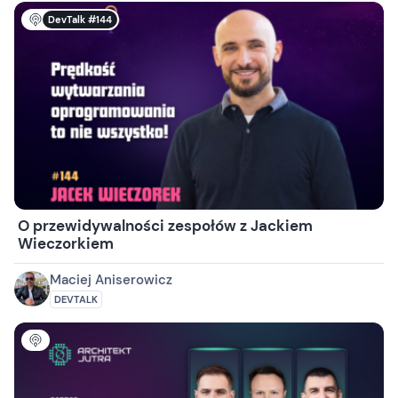
DevTalk #144
O przewidywalności zespołów z Jackiem
Wieczorkiem
Maciej Aniserowicz
DEVTALK