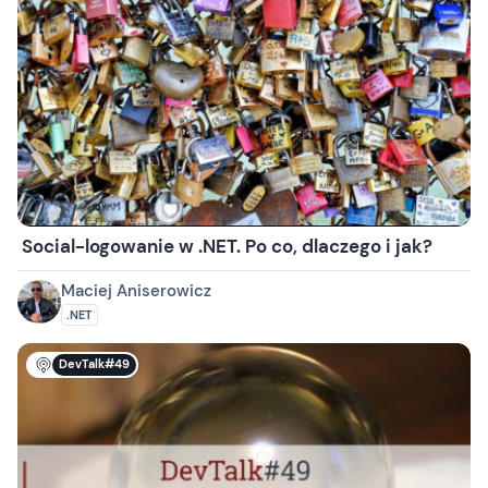
Social-logowanie w .NET. Po co, dlaczego i jak?
Maciej Aniserowicz
.NET
DevTalk#49