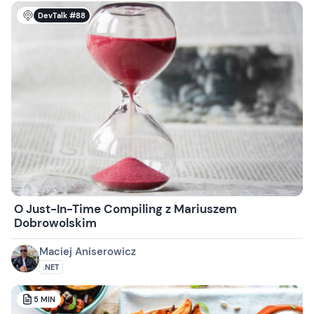
DevTalk #88
O Just-In-Time Compiling z Mariuszem
Dobrowolskim
Maciej Aniserowicz
.NET
5
MIN