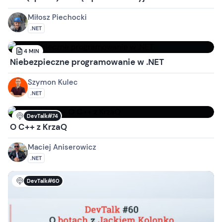
Miłosz Piechocki
.NET
4
MIN
Niebezpieczne programowanie w .NET
Szymon Kulec
.NET
DevTalk#74
O C++ z KrzaQ
Maciej Aniserowicz
.NET
DevTalk#60