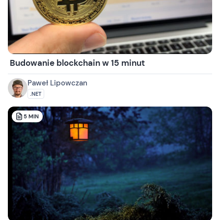
Budowanie blockchain w 15 minut
Paweł Lipowczan
.NET
5
MIN