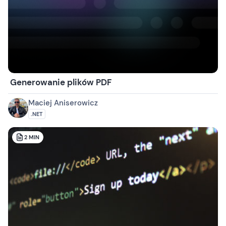
Generowanie plików PDF
Maciej Aniserowicz
.NET
2
MIN