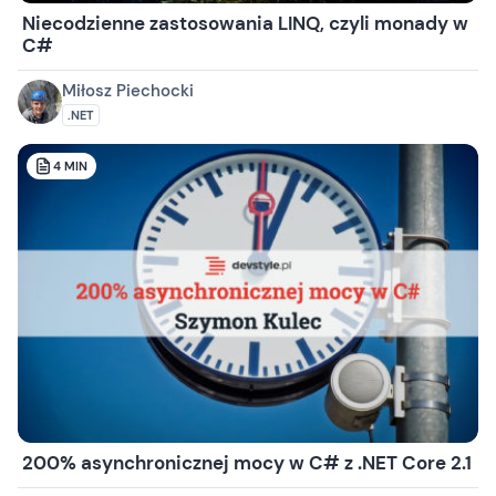
Niecodzienne zastosowania LINQ, czyli monady w
C#
Miłosz Piechocki
.NET
4
MIN
200% asynchronicznej mocy w C# z .NET Core 2.1