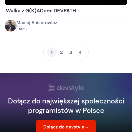
Walka z G(K)ACem: DEVPATH
Maciej Aniserowicz
.NET
1
2
3
4
Dołącz do największej społeczności
programistów w Polsce
Dołącz do devstyle
→