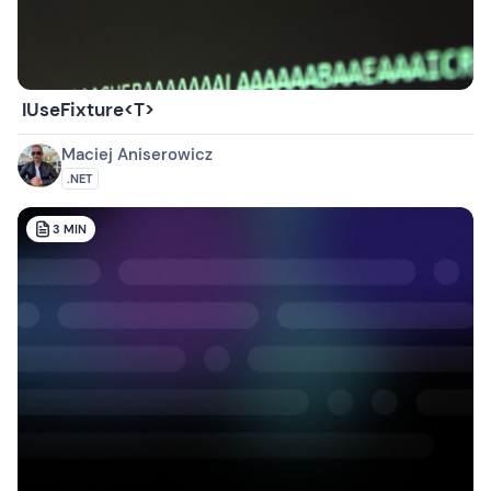
IUseFixture<T>
Maciej Aniserowicz
.NET
3
MIN