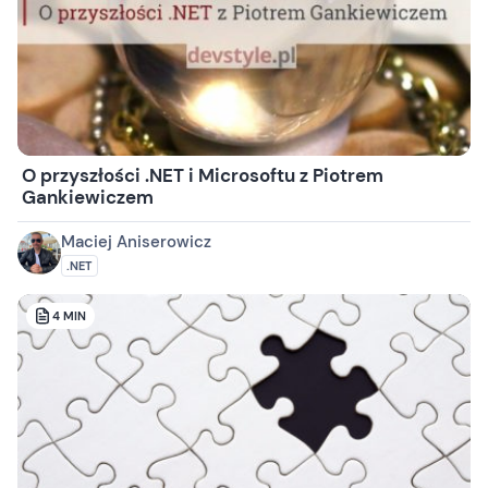
O przyszłości .NET i Microsoftu z Piotrem
Gankiewiczem
Maciej Aniserowicz
.NET
4
MIN