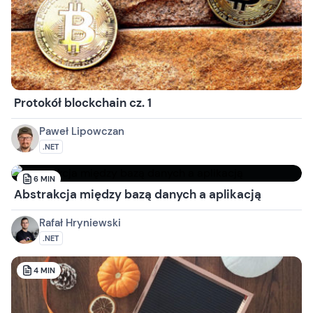
Protokół blockchain cz. 1
Paweł Lipowczan
.NET
6
MIN
Abstrakcja między bazą danych a aplikacją
Rafał Hryniewski
.NET
4
MIN