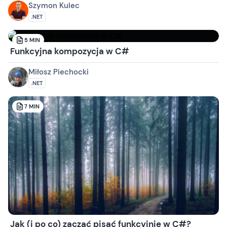
Szymon Kulec
.NET
5
MIN
Funkcyjna kompozycja w C#
Miłosz Piechocki
.NET
7
MIN
Jak (i po co) zacząć pisać funkcyjnie w C#?