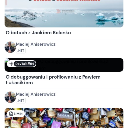
O botach z Jackiem Kolonko
Maciej Aniserowicz
.NET
DevTalk#54
O debuggowaniu i profilowaniu z Pawłem
Łukasikiem
Maciej Aniserowicz
.NET
3
MIN