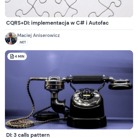
CQRS+DI: implementacja w C# i Autofac
Maciej Aniserowicz
.NET
4
MIN
DI: 3 calls pattern