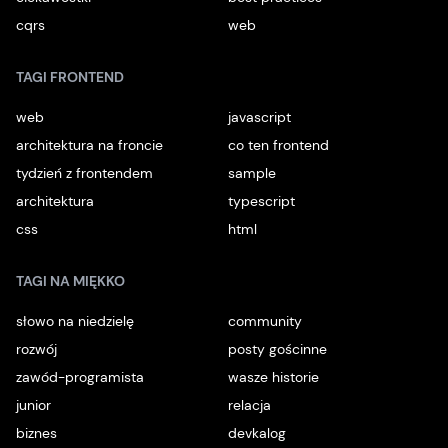
cqrs
web
TAGI FRONTEND
web
javascript
architektura na froncie
co ten frontend
tydzień z frontendem
sample
architektura
typescript
css
html
TAGI NA MIĘKKO
słowo na niedzielę
community
rozwój
posty gościnne
zawód-programista
wasze historie
junior
relacja
biznes
devkalog