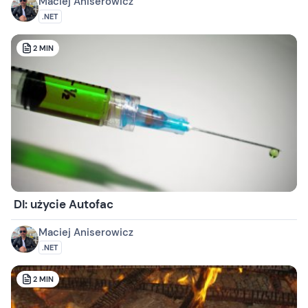
Maciej Aniserowicz
.NET
2
MIN
DI: użycie Autofac
Maciej Aniserowicz
.NET
2
MIN