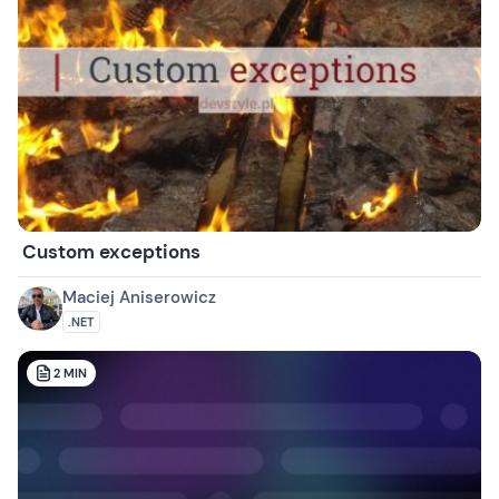
Custom exceptions
Maciej Aniserowicz
.NET
2
MIN