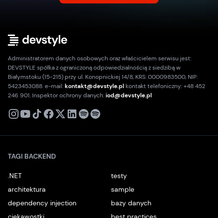
Administratorem danych osobowych oraz właścicielem serwisu jest:
DEVSTYLE spółka z ograniczoną odpowiedzialnością z siedzibą w
Białymstoku (15-215) przy ul. Konopnickiej 14/8, KRS: 0000983500, NIP:
5423453088. e-mail:
kontakt@devstyle.pl
kontakt telefoniczny: +48 452
246 901. Inspektor ochrony danych:
iod@devstyle.pl
X
Instagram
Youtube
TikTok
Facebook
Linkedin
Podcast
Spotify
TAGI BACKEND
.NET
testy
architektura
sample
dependency injection
bazy danych
ciekawostki
best practices