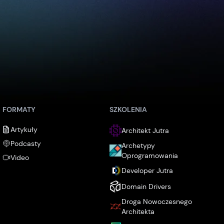
FORMATY
SZKOLENIA
Artykuły
Architekt Jutra
Podcasty
Archetypy
Oprogramowania
Video
Developer Jutra
Domain Drivers
Droga Nowoczesnego
Architekta