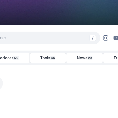
/
odcast
Tools
News
F
179
45
29