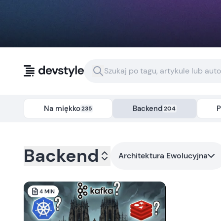
Przejdź do treści
Na miękko
Backend
P
235
204
Kategoria:
backend
- Tag:
architektura-ewolucyjna
Backend
Architektura Ewolucyjna
4
MIN