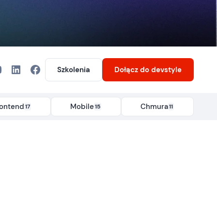
Szkolenia
Dołącz
do devstyle
rontend
Mobile
Chmura
17
15
11