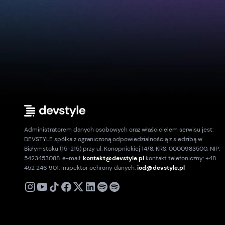
Administratorem danych osobowych oraz właścicielem serwisu jest:
DEVSTYLE spółka z ograniczoną odpowiedzialnością z siedzibą w
Białymstoku (15-215) przy ul. Konopnickiej 14/8, KRS: 0000983500, NIP:
5423453088. e-mail:
kontakt@devstyle.pl
kontakt telefoniczny: +48
452 246 901. Inspektor ochrony danych:
iod@devstyle.pl
X
Instagram
Youtube
TikTok
Facebook
Linkedin
Podcast
Spotify