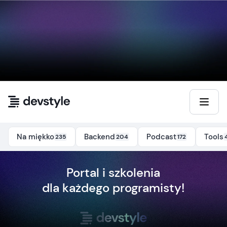
Przejdź do treści
Na miękko
Backend
Podcast
Tools
235
204
172
Portal i szkolenia
dla każdego programisty!