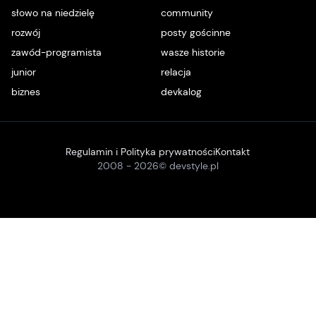
słowo na niedzielę
community
rozwój
posty gościnne
zawód-programista
wasze historie
junior
relacja
biznes
devkalog
Regulamin i Polityka prywatności
Kontakt
2008 -
2026
© devstyle.pl