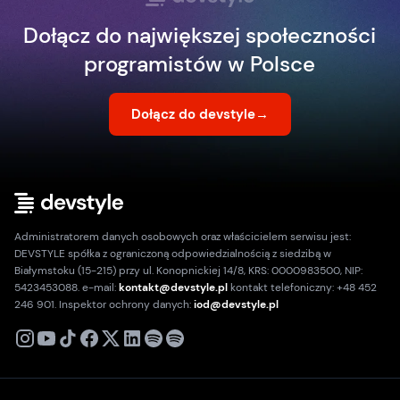
Dołącz do największej społeczności
programistów w Polsce
Dołącz do devstyle
→
Administratorem danych osobowych oraz właścicielem serwisu jest:
DEVSTYLE spółka z ograniczoną odpowiedzialnością z siedzibą w
Białymstoku (15-215) przy ul. Konopnickiej 14/8, KRS: 0000983500, NIP:
5423453088. e-mail:
kontakt@devstyle.pl
kontakt telefoniczny: +48 452
246 901. Inspektor ochrony danych:
iod@devstyle.pl
X
Instagram
Youtube
TikTok
Facebook
Linkedin
Podcast
Spotify