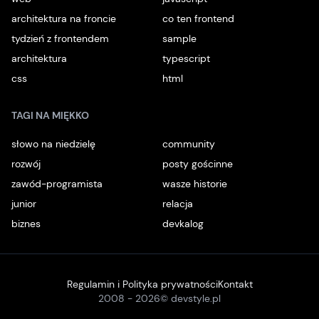
architektura na froncie
co ten frontend
tydzień z frontendem
sample
architektura
typescript
css
html
TAGI NA MIĘKKO
słowo na niedzielę
community
rozwój
posty gościnne
zawód-programista
wasze historie
junior
relacja
biznes
devkalog
Regulamin i Polityka prywatności
Kontakt
2008 -
2026
© devstyle.pl