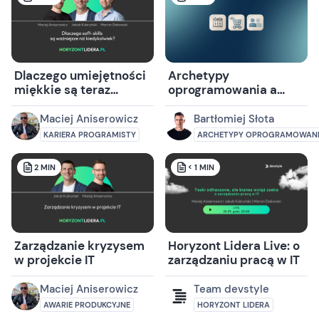
Dlaczego umiejętności
Archetypy
miękkie są teraz
oprogramowania a
ważniejsze niż
wzorce projektowe
kiedykolwiek?
GoF, jak różnią się od
Maciej Aniserowicz
Bartłomiej Słota
siebie i jak wspierają
KARIERA PROGRAMISTY
ARCHETYPY OPROGRAMOWAN
DDD
2
MIN
< 1
MIN
Zarządzanie kryzysem
Horyzont Lidera Live: o
w projekcie IT
zarządzaniu pracą w IT
Maciej Aniserowicz
Team devstyle
AWARIE PRODUKCYJNE
HORYZONT LIDERA