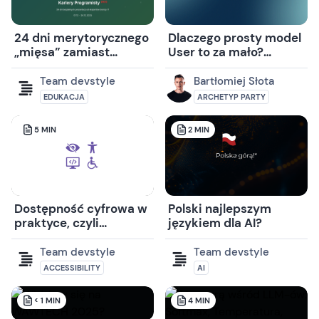
24 dni merytorycznego
Dlaczego prosty model
„mięsa” zamiast
User to za mało?
czekoladek
Archetyp Party w
praktyce (cz. 1)
Team devstyle
Bartłomiej Słota
EDUKACJA
ARCHETYP PARTY
5
MIN
2
MIN
Dostępność cyfrowa w
Polski najlepszym
praktyce, czyli
językiem dla AI?
technologia dla
wszystkich
Team devstyle
Team devstyle
ACCESSIBILITY
AI
< 1
MIN
4
MIN