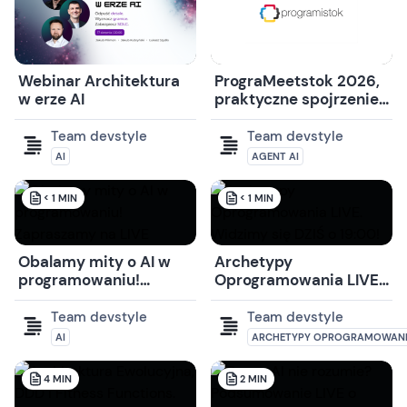
Webinar Architektura
PrograMeetstok 2026,
w erze AI
praktyczne spojrzenie
na AI w IT!
Team devstyle
Team devstyle
AI
AGENT AI
< 1
MIN
< 1
MIN
Obalamy mity o AI w
Archetypy
programowaniu!
Oprogramowania LIVE.
Zapraszamy na LIVE
Widzimy się DZIŚ o
19:00!
Team devstyle
Team devstyle
AI
ARCHETYPY OPROGRAMOWAN
4
MIN
2
MIN