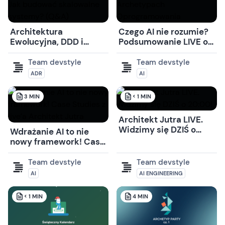
Architektura
Czego AI nie rozumie?
Ewolucyjna, DDD i
Podsumowanie LIVE o
Fitness Functions. Jak
Archetypach
budować skalowalne
Oprogramowania
Team devstyle
Team devstyle
systemy? (Q&A)
ADR
AI
3
MIN
< 1
MIN
Architekt Jutra LIVE.
Widzimy się DZIŚ o
Wdrażanie AI to nie
20:00!
nowy framework! Case
Studies z live’a
Architekt Jutra
Team devstyle
Team devstyle
AI
AI ENGINEERING
< 1
MIN
4
MIN