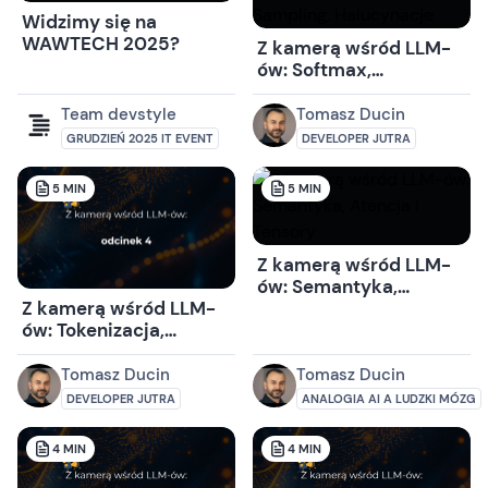
Widzimy się na
WAWTECH 2025?
Z kamerą wśród LLM-
ów: Softmax,
Temperatura,
Sampling, Halucynacje
Team devstyle
Tomasz Ducin
GRUDZIEŃ 2025 IT EVENT
DEVELOPER JUTRA
5
MIN
5
MIN
Z kamerą wśród LLM-
ów: Semantyka,
Atencja i Tensory
Z kamerą wśród LLM-
ów: Tokenizacja,
Wektory Embeddingu,
„Wiedza” modelu i
Tomasz Ducin
Tomasz Ducin
Generowanie
DEVELOPER JUTRA
ANALOGIA AI A LUDZKI MÓZG
odpowiedzi
4
MIN
4
MIN