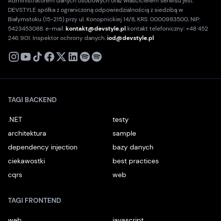
Administratorem danych osobowych oraz właścicielem serwisu jest:
DEVSTYLE spółka z ograniczoną odpowiedzialnością z siedzibą w
Białymstoku (15-215) przy ul. Konopnickiej 14/8, KRS: 0000983500, NIP:
5423453088. e-mail:
kontakt@devstyle.pl
kontakt telefoniczny: +48 452
246 901. Inspektor ochrony danych:
iod@devstyle.pl
X
Instagram
Youtube
TikTok
Facebook
Linkedin
Podcast
Spotify
TAGI BACKEND
.NET
testy
architektura
sample
dependency injection
bazy danych
ciekawostki
best practices
cqrs
web
TAGI FRONTEND
web
javascript