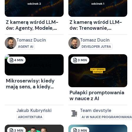
Z kamerą wśród LLM-
Z kamerą wśród LLM-
ów: Agenty, Modele,
ów: Trenowanie,
Okno Kontekstowe,
Modele i Wnioskowanie
Knowledge Cutoff, RAG
Tomasz Ducin
Tomasz Ducin
i Zarządzanie
AGENT AI
DEVELOPER JUTRA
Kontekstem
4
MIN
3
MIN
Mikroserwisy: kiedy
mają sens, a kiedy
stają się pułapką?
Pułapki promptowania
w nauce z AI
Jakub Kubryński
Team devstyle
ARCHITEKTURA
AI W NAUCE PROGRAMOWANIA
3
MIN
3
MIN