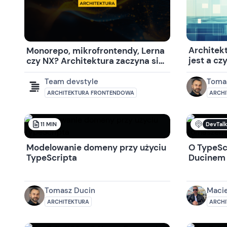
Architek
Monorepo, mikrofrontendy, Lerna
jest a cz
czy NX? Architektura zaczyna się
od priorytetów biznesowych
Team devstyle
Toma
ARCHITEKTURA FRONTENDOWA
ARCHI
DevTalk
11
MIN
Modelowanie domeny przy użyciu
O TypeSc
TypeScripta
Ducinem
Tomasz Ducin
Macie
ARCHITEKTURA
ARCHI