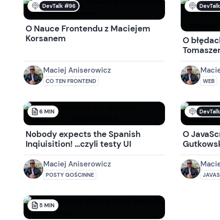
DevTalk #96
DevTal
O Nauce Frontendu z Maciejem
Korsanem
O błędac
Tomasze
Maciej Aniserowicz
Macie
CO TEN FRONTEND
WEB
DevTal
6
MIN
Nobody expects the Spanish
O JavaSc
Inqiuisition! …czyli testy UI
Gutkows
Maciej Aniserowicz
Macie
POSTY GOŚCINNE
JAVAS
5
MIN