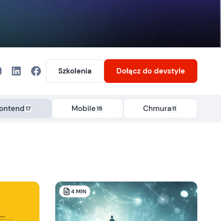
Szkolenia
Dołącz
do devstyle
rontend
Mobile
Chmura
17
15
11
4
MIN