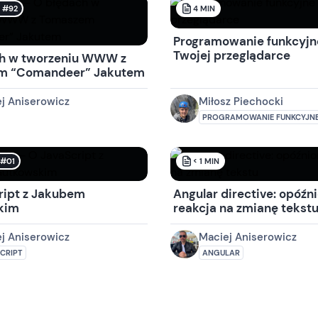
k #92
4
MIN
Programowanie funkcyjn
Twojej przeglądarce
h w tworzeniu WWW z
m “Comandeer” Jakutem
j Aniserowicz
Miłosz Piechocki
PROGRAMOWANIE FUNKCYJN
k#01
< 1
MIN
ript z Jakubem
Angular directive: opóźn
kim
reakcja na zmianę tekst
j Aniserowicz
Maciej Aniserowicz
CRIPT
ANGULAR