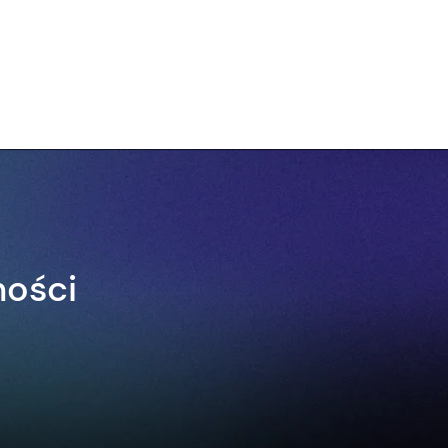
ności