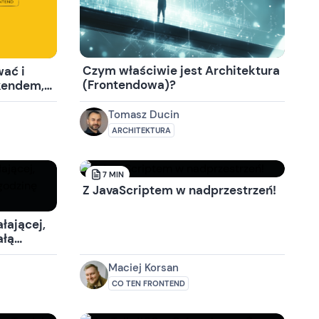
Czym właściwie jest Architektura
wać i
(Frontendowa)?
kendem,
iem w 2
theus +
Tomasz Ducin
ARCHITEKTURA
7
MIN
Z JavaScriptem w nadprzestrzeń!
łającej,
ałą
ów!)
Maciej Korsan
CO TEN FRONTEND