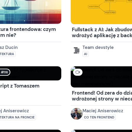
tura frontendowa: czym
Fullstack z AI: Jak zbudo
ym nie?
wdrożyć aplikację z bac
frontendem i monitoring
godziny (Docker + Prome
sz Ducin
Team devstyle
React)
TEKTURA
AI
 #116
ript z Tomaszem
Frontend! Od zera do dzia
wdrożonej strony w niec
godzinę (bez framework
j Aniserowicz
Maciej Aniserowicz
TEKTURA NA FRONCIE
CO TEN FRONTEND