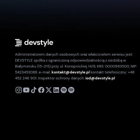
Administratorem danych osobowych oraz właścicielem serwisu jest:
DEVSTYLE spółka z ograniczoną odpowiedzialnością z siedzibą w
Białymstoku (15-215) przy ul. Konopnickiej 14/8, KRS: 0000983500, NIP:
5423453088. e-mail:
kontakt@devstyle.pl
kontakt telefoniczny: +48
452 246 901. Inspektor ochrony danych:
iod@devstyle.pl
X
Instagram
Youtube
TikTok
Facebook
Linkedin
Podcast
Spotify