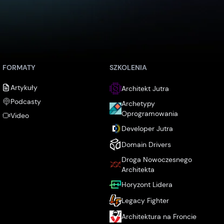
FORMATY
SZKOLENIA
Artykuły
Architekt Jutra
Podcasty
Archetypy
Oprogramowania
Video
Developer Jutra
Domain Drivers
Droga Nowoczesnego
Architekta
Horyzont Lidera
Legacy Fighter
Architektura na Froncie