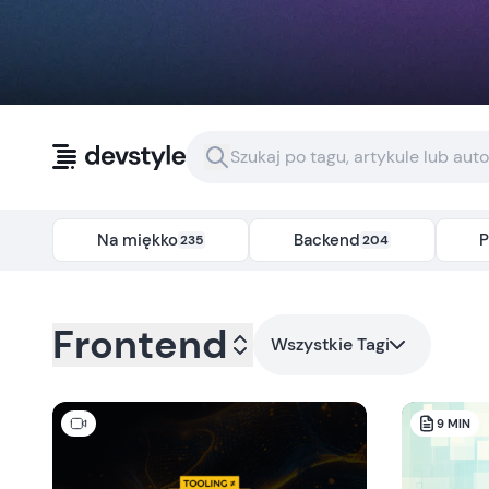
Przejdź do treści
Na miękko
Backend
P
235
204
Kategoria:
frontend
- Tag:
Wszystkie
Frontend
Wszystkie Tagi
9
MIN