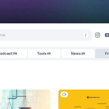
/
odcast
Tools
News
F
179
45
29