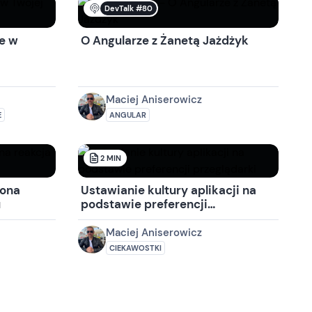
DevTalk #80
e w
O Angularze z Żanetą Jażdżyk
Maciej Aniserowicz
E
ANGULAR
2
MIN
iona
Ustawianie kultury aplikacji na
u
podstawie preferencji
przeglądarki
Maciej Aniserowicz
CIEKAWOSTKI