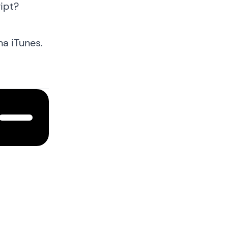
ipt?
na iTunes
.