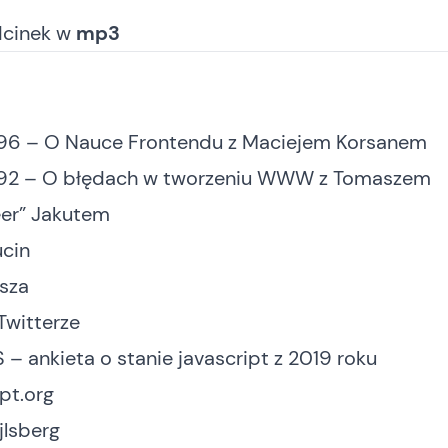
dcinek
w
mp3
96 – O Nauce Frontendu z Maciejem Korsanem
92 – O błędach w tworzeniu WWW z Tomaszem
er” Jakutem
cin
sza
Twitterze
S – ankieta o stanie javascript z 2019 roku
pt.org
jlsberg