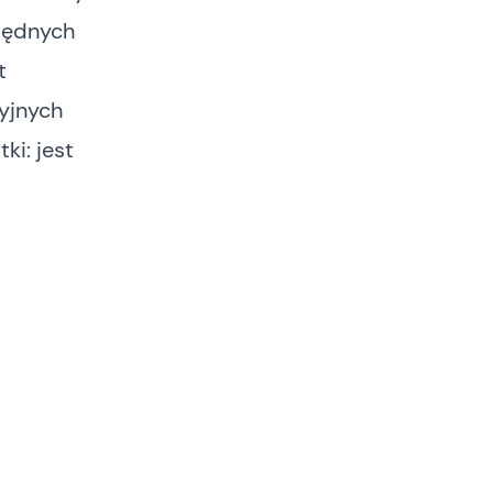
będnych
t
yjnych
ki: jest