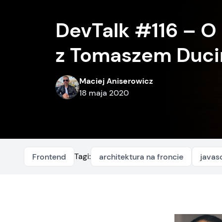
DevTalk #116 – O
z Tomaszem Duc
Maciej Aniserowicz
18 maja 2020
Tagi:
Frontend
architektura na froncie
javas