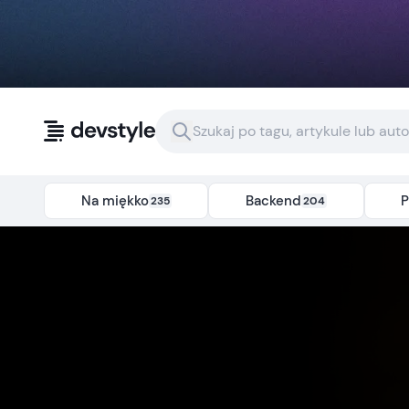
Przejdź do treści
Na miękko
Backend
P
235
204