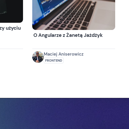
y użyciu
O Angularze z Żanetą Jażdżyk
Maciej Aniserowicz
FRONTEND