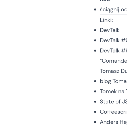
ściągnij o
Linki:
DevTalk
DevTalk #
DevTalk #
“Comande
Tomasz Du
blog Toma
Tomek na 
State of J
Coffeescri
Anders He