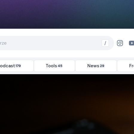
/
odcast
Tools
News
F
179
45
29