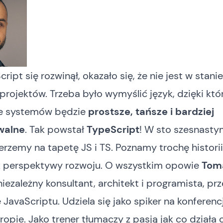
ript się rozwinął, okazało się, że nie jest w stani
projektów. Trzeba było wymyślić język, dzięki kt
e systemów będzie
prostsze, tańsze i bardziej
walne
. Tak powstał
TypeScript
! W sto szesnasty
erzemy na tapetę JS i TS. Poznamy trochę historii
raz perspektywy rozwoju. O wszystkim opowie
Tom
iezależny konsultant, architekt i programista, p
 JavaScriptu. Udziela się jako spiker na konferen
uropie. Jako trener tłumaczy z pasją jak co działa 