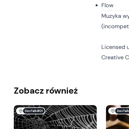
Flow
Muzyka wy
(incompet
Licensed 
Creative 
Zobacz również
DevTalk#01
DevTal