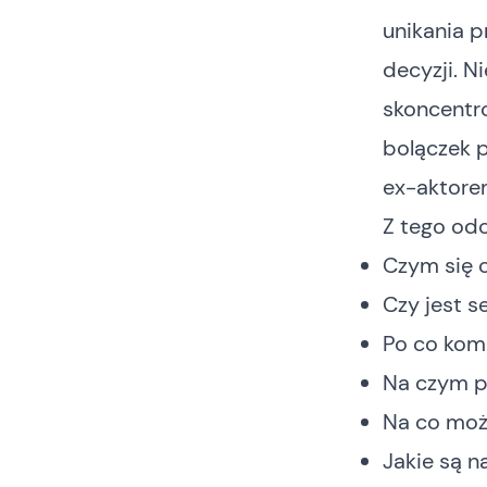
unikania 
decyzji. N
skoncentr
bolączek p
ex-aktorem
Z tego odc
Czym się c
Czy jest s
Po co kom
Na czym p
Na co moż
Jakie są n