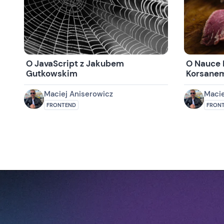
O JavaScript z Jakubem
O Nauce 
Gutkowskim
Korsane
Maciej Aniserowicz
Macie
FRONTEND
FRON