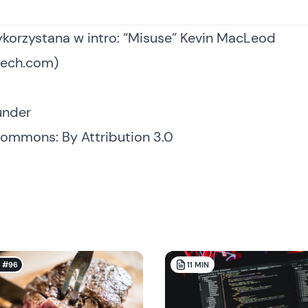
korzystana w intro: “Misuse” Kevin MacLeod
ech.com)
under
Commons: By Attribution 3.0
k #96
11
MIN