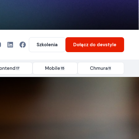
Szkolenia
Dołącz
do devstyle
rontend
Mobile
Chmura
17
15
11