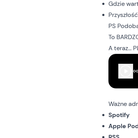
Gdzie wart
Przyszłość
PS Podoba 
To BARDZO
A teraz… P
00
Ważne adr
Spotify
Apple Po
RSS