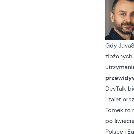
Gdy JavaSc
złożonych 
utrzymani
przewidy
DevTalk bi
i zalet o
Tomek to n
po świecie
Polsce i E