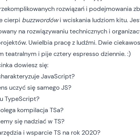
przekomplikowanych rozwiązań i podejmowania z
ie cierpi
buzzwordów
i wciskania ludziom kitu. Jes
owany na rozwiązywaniu technicznych i organizac
rojektów. Uwielbia pracę z ludźmi. Dwie ciekawost
 teatralnym i pije cztery espresso dziennie. :)
inka dowiesz się:
harakteryzuje JavaScript?
ens uczyć się samego JS?
u TypeScript?
olega kompilacja TSa?
emy się nadziać w TS?
arzędzia i wsparcie TS na rok 2020?