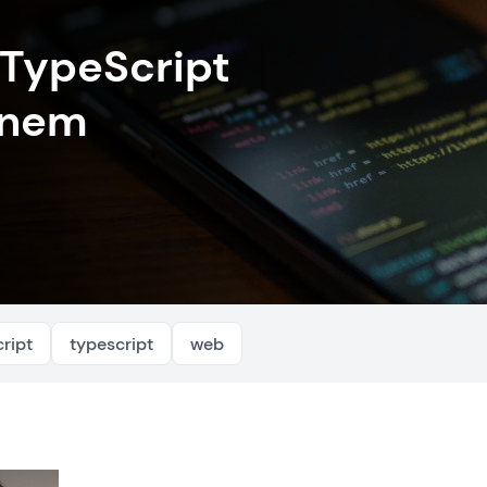
 TypeScript
inem
cript
typescript
web