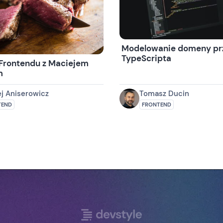
Modelowanie domeny prz
TypeScripta
Frontendu z Maciejem
m
j Aniserowicz
Tomasz Ducin
TEND
FRONTEND