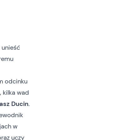
e unieść
óremu
m odcinku
, kilka wad
asz Ducin
.
rzewodnik
cjach w
oraz uczy