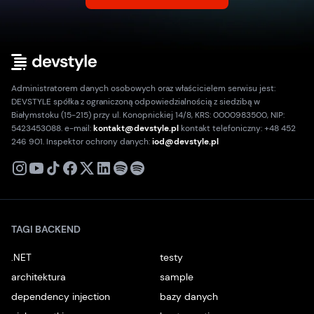
Administratorem danych osobowych oraz właścicielem serwisu jest:
DEVSTYLE spółka z ograniczoną odpowiedzialnością z siedzibą w
Białymstoku (15-215) przy ul. Konopnickiej 14/8, KRS: 0000983500, NIP:
5423453088. e-mail:
kontakt@devstyle.pl
kontakt telefoniczny: +48 452
246 901. Inspektor ochrony danych:
iod@devstyle.pl
X
Instagram
Youtube
TikTok
Facebook
Linkedin
Podcast
Spotify
TAGI BACKEND
.NET
testy
architektura
sample
dependency injection
bazy danych