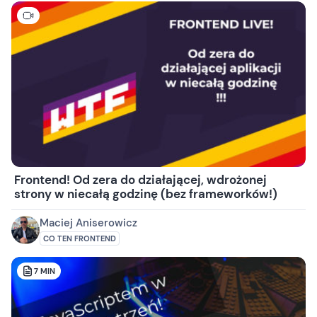
Frontend! Od zera do działającej, wdrożonej
strony w niecałą godzinę (bez frameworków!)
Maciej Aniserowicz
CO TEN FRONTEND
7
MIN