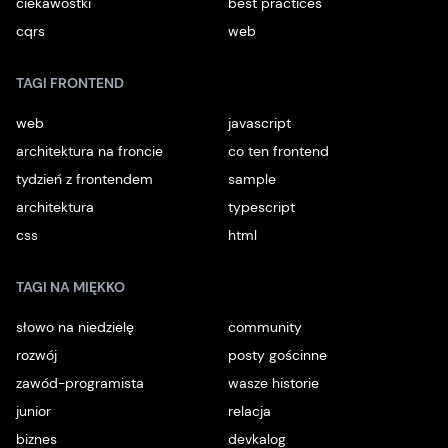
ciekawostki
best practices
cqrs
web
TAGI FRONTEND
web
javascript
architektura na froncie
co ten frontend
tydzień z frontendem
sample
architektura
typescript
css
html
TAGI NA MIĘKKO
słowo na niedzielę
community
rozwój
posty gościnne
zawód-programista
wasze historie
junior
relacja
biznes
devkalog