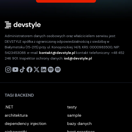
Administratorem danych osobowych oraz właścicielem serwisu jest:
DEVSTYLE spółka z ograniczoną odpowiedzialnością z siedzibą w
Białymstoku (15-215) przy ul. Konopnickiej 14/8, KRS: 0000983500, NIP:
5423453088. e-mail:
kontakt@devstyle.pl
kontakt telefoniczny: +48 452
246 901. Inspektor ochrony danych:
iod@devstyle.pl
X
Instagram
Youtube
TikTok
Facebook
Linkedin
Podcast
Spotify
TAGI BACKEND
.NET
testy
architektura
sample
dependency injection
bazy danych
ciekawostki
best practices