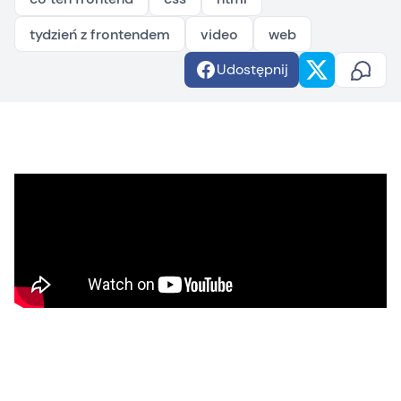
tydzień z frontendem
video
web
Udostępnij