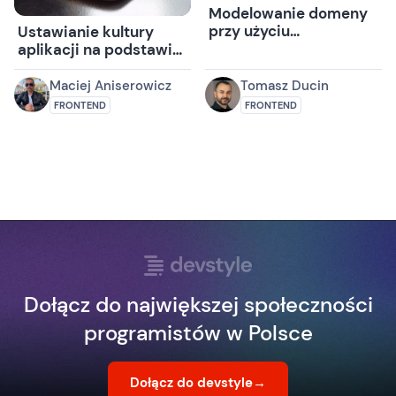
Modelowanie domeny
przy użyciu
Ustawianie kultury
TypeScripta
aplikacji na podstawie
preferencji
przeglądarki
Maciej Aniserowicz
Tomasz Ducin
FRONTEND
FRONTEND
Dołącz do największej społeczności
programistów w Polsce
Dołącz do devstyle
→