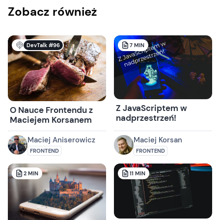
Zobacz również
DevTalk #96
7
MIN
Z JavaScriptem w
O Nauce Frontendu z
nadprzestrzeń!
Maciejem Korsanem
Maciej Aniserowicz
Maciej Korsan
FRONTEND
FRONTEND
2
MIN
11
MIN