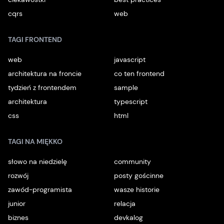
cqrs
web
TAGI FRONTEND
web
javascript
architektura na froncie
co ten frontend
tydzień z frontendem
sample
architektura
typescript
css
html
TAGI NA MIĘKKO
słowo na niedzielę
community
rozwój
posty gościnne
zawód-programista
wasze historie
junior
relacja
biznes
devkalog