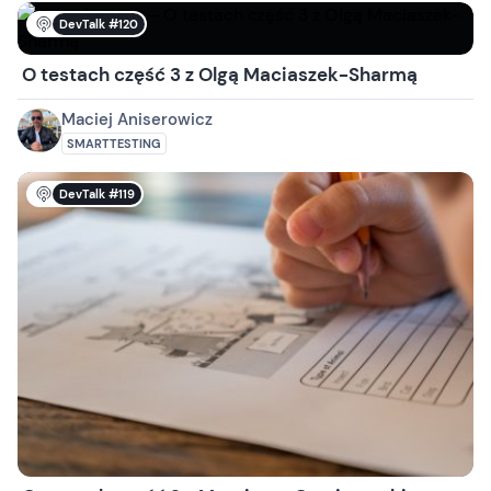
DevTalk #120
O testach część 3 z Olgą Maciaszek-Sharmą
Maciej Aniserowicz
SMARTTESTING
DevTalk #119