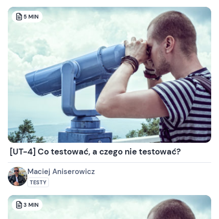
5
MIN
[UT-4] Co testować, a czego nie testować?
Maciej Aniserowicz
TESTY
3
MIN