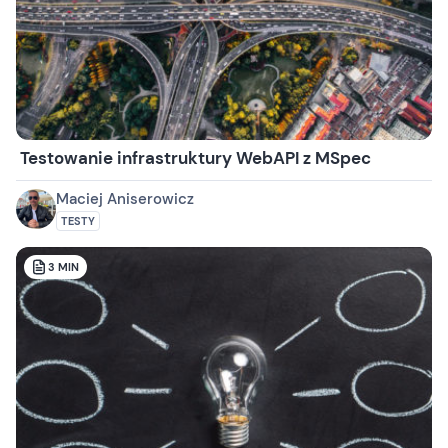
Testowanie infrastruktury WebAPI z MSpec
Maciej Aniserowicz
TESTY
3
MIN