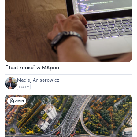
"Test reuse" w MSpec
Maciej Aniserowicz
TESTY
2
MIN