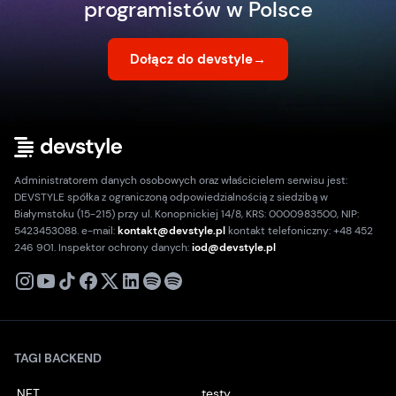
programistów w Polsce
Dołącz do devstyle
→
Administratorem danych osobowych oraz właścicielem serwisu jest:
DEVSTYLE spółka z ograniczoną odpowiedzialnością z siedzibą w
Białymstoku (15-215) przy ul. Konopnickiej 14/8, KRS: 0000983500, NIP:
5423453088. e-mail:
kontakt@devstyle.pl
kontakt telefoniczny: +48 452
246 901. Inspektor ochrony danych:
iod@devstyle.pl
X
Instagram
Youtube
TikTok
Facebook
Linkedin
Podcast
Spotify
TAGI BACKEND
.NET
testy