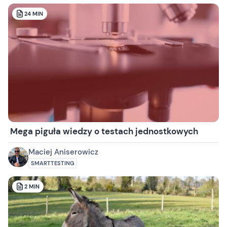
24
MIN
Mega piguła wiedzy o testach jednostkowych
Maciej Aniserowicz
SMARTTESTING
2
MIN