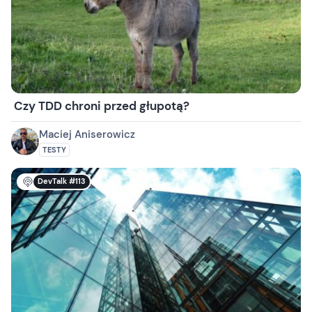
Czy TDD chroni przed głupotą?
Maciej Aniserowicz
TESTY
DevTalk #113