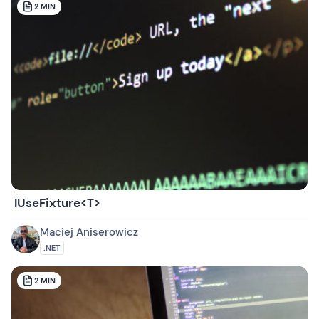
2
MIN
IUseFixture<T>
Maciej Aniserowicz
.NET
2
MIN