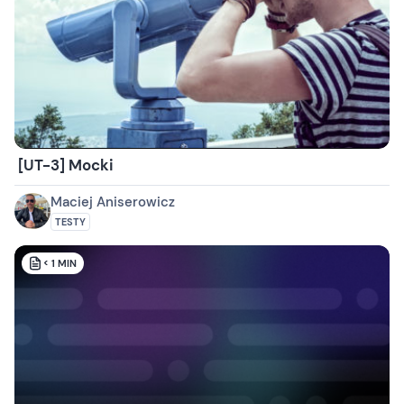
[UT-3] Mocki
Maciej Aniserowicz
TESTY
< 1
MIN