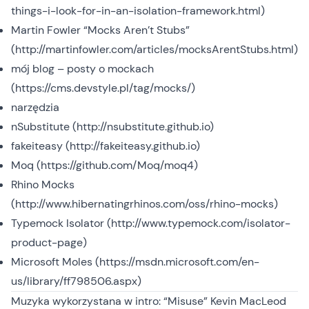
things-i-look-for-in-an-isolation-framework.html
)
Martin Fowler “Mocks Aren’t Stubs”
(
http://martinfowler.com/articles/mocksArentStubs.html
)
mój blog – posty o mockach
(
https://cms.devstyle.pl/tag/mocks/
)
narzędzia
nSubstitute (
http://nsubstitute.github.io
)
fakeiteasy (
http://fakeiteasy.github.io
)
Moq (
https://github.com/Moq/moq4
)
Rhino Mocks
(
http://www.hibernatingrhinos.com/oss/rhino-mocks
)
Typemock Isolator (
http://www.typemock.com/isolator-
product-page
)
Microsoft Moles (
https://msdn.microsoft.com/en-
us/library/ff798506.aspx
)
Muzyka wykorzystana w intro: “Misuse” Kevin MacLeod