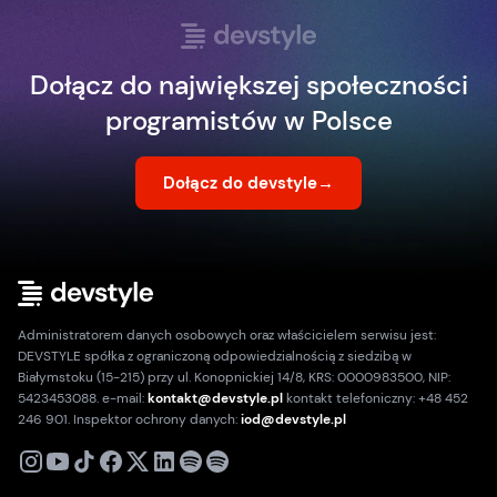
Dołącz do największej społeczności
programistów w Polsce
Dołącz do devstyle
→
Administratorem danych osobowych oraz właścicielem serwisu jest:
DEVSTYLE spółka z ograniczoną odpowiedzialnością z siedzibą w
Białymstoku (15-215) przy ul. Konopnickiej 14/8, KRS: 0000983500, NIP:
5423453088. e-mail:
kontakt@devstyle.pl
kontakt telefoniczny: +48 452
246 901. Inspektor ochrony danych:
iod@devstyle.pl
X
Instagram
Youtube
TikTok
Facebook
Linkedin
Podcast
Spotify