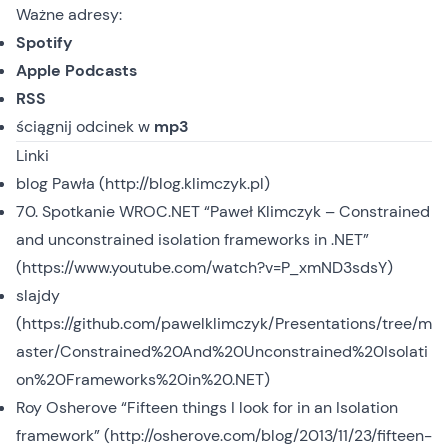
Ważne adresy:
Spotify
Apple Podcasts
RSS
ściągnij odcinek
w
mp3
Linki
blog Pawła (
http://blog.klimczyk.pl
)
70. Spotkanie WROC.NET “Paweł Klimczyk – Constrained
and unconstrained isolation frameworks in .NET”
(
https://www.youtube.com/watch?v=P_xmND3sdsY
)
slajdy
(
https://github.com/pawelklimczyk/Presentations/tree/m
aster/Constrained%20And%20Unconstrained%20Isolati
on%20Frameworks%20in%20.NET
)
Roy Osherove “Fifteen things I look for in an Isolation
framework” (
http://osherove.com/blog/2013/11/23/fifteen-