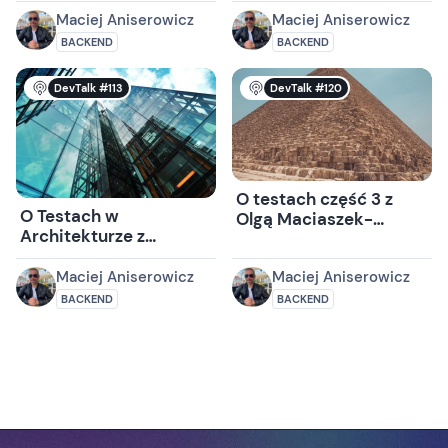
Maciej Aniserowicz
Maciej Aniserowicz
BACKEND
BACKEND
DevTalk #113
DevTalk #120
O testach część 3 z
O Testach w
Olgą Maciaszek-
Architekturze z
Sharmą
Jakubem Pilimonem
Maciej Aniserowicz
Maciej Aniserowicz
BACKEND
BACKEND