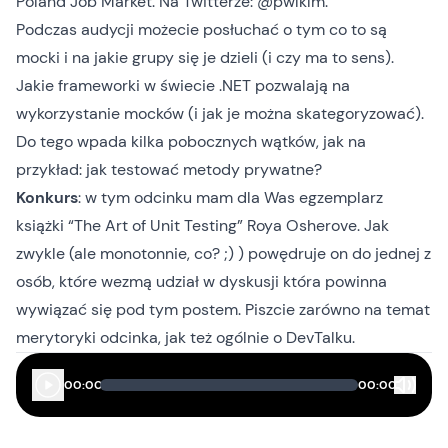
Poland Job Market
. Na Twitterze:
@pwlklm
.
Podczas audycji możecie posłuchać o tym co to są
mocki i na jakie grupy się je dzieli (i czy ma to sens).
Jakie frameworki w świecie .NET pozwalają na
wykorzystanie mocków (i jak je można skategoryzować).
Do tego wpada kilka pobocznych wątków, jak na
przykład: jak testować metody prywatne?
Konkurs
: w tym odcinku mam dla Was egzemplarz
książki
“The Art of Unit Testing” Roya Osherove
. Jak
zwykle (ale monotonnie, co? ;) ) powędruje on do jednej z
osób, które wezmą udział w dyskusji która powinna
wywiązać się pod tym postem. Piszcie zarówno na temat
merytoryki odcinka, jak też ogólnie o DevTalku.
00:00
00:00