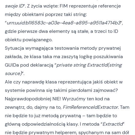
swoje ID
“. Z życia wzięte:
FIM
reprezentuje referencje
między obiektami poprzez taki string:
“
urn:uuid:b116583c-a03e-4ea8-a895-a9511a4714b3
“,
gdzie pierwsze dwa elementy są stałe, a trzeci to ID
obiektu powiązanego.
Sytuacja wymagająca testowania metody prywatnej
zakłada, że klasa taka ma zaszytą logikę poszukiwania
GUIDa pod deklaracją “
private string ExtractId(string
source)
“.
Ale czy naprawdę klasa reprezentująca jakiś obiekt w
systemie powinna się takimi pierdołami zajmować?
Najprawdopodobniej NIE! Wyrzućmy ten kod na
zewnątrz, do, dajmy na to,
FimReferenceIdExtractor
. Tam
nie będzie to już metodą prywatną – tam będzie to
główną odpowiedzialnością klasy. I metoda “
ExtractId
”
nie będzie prywatnym helperem, spychanym na sam dół