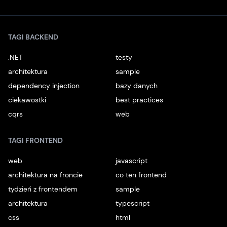
Instagram
Youtube
TikTok
Facebook
Linkedin
Podcast
Spotify
TAGI BACKEND
.NET
testy
architektura
sample
dependency injection
bazy danych
ciekawostki
best practices
cqrs
web
TAGI FRONTEND
web
javascript
architektura na froncie
co ten frontend
tydzień z frontendem
sample
architektura
typescript
css
html