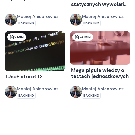
mocków – wstęp
statycznych wywołań
na przykładzie
DateTime.Now
Maciej Aniserowicz
Maciej Aniserowicz
BACKEND
BACKEND
2
MIN
24
MIN
Mega piguła wiedzy o
testach jednostkowych
IUseFixture<T>
Maciej Aniserowicz
Maciej Aniserowicz
BACKEND
BACKEND