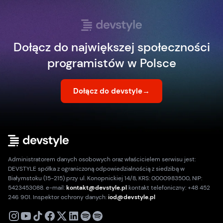
Dołącz do największej społeczności
programistów w Polsce
Dołącz do devstyle
→
Administratorem danych osobowych oraz właścicielem serwisu jest:
DEVSTYLE spółka z ograniczoną odpowiedzialnością z siedzibą w
Białymstoku (15-215) przy ul. Konopnickiej 14/8, KRS: 0000983500, NIP:
5423453088. e-mail:
kontakt@devstyle.pl
kontakt telefoniczny: +48 452
246 901. Inspektor ochrony danych:
iod@devstyle.pl
X