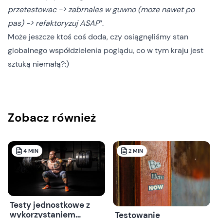
przetestowac -> zabrnales w guwno (moze nawet po
pas) -> refaktoryzuj ASAP
“.
Może jeszcze ktoś coś doda, czy osiągnęliśmy stan
globalnego współdzielenia poglądu, co w tym kraju jest
sztuką niemałą?:)
Zobacz również
4
MIN
2
MIN
Testy jednostkowe z
wykorzystaniem
Testowanie