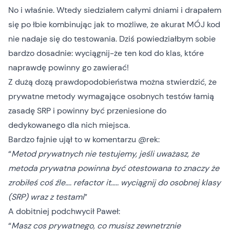
No i właśnie. Wtedy siedziałem całymi dniami i drapałem
się po łbie kombinując jak to możliwe, że akurat MÓJ kod
nie nadaje się do testowania. Dziś powiedziałbym sobie
bardzo dosadnie: wyciągnij-że ten kod do klas, które
naprawdę powinny go zawierać!
Z dużą dozą prawdopodobieństwa można stwierdzić, że
prywatne metody wymagające osobnych testów łamią
zasadę SRP i powinny być przeniesione do
dedykowanego dla nich miejsca.
Bardzo fajnie ujął to w komentarzu @rek:
“
Metod prywatnych nie testujemy, jeśli uważasz, że
metoda prywatna powinna być otestowana to znaczy że
zrobiłeś coś źle…. refactor it….. wyciągnij do osobnej klasy
(SRP) wraz z testami
”
A dobitniej podchwycił Paweł:
“
Masz cos prywatnego, co musisz zewnetrznie