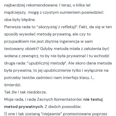
najbardziej rekomendowane. I teraz, o kilka lat
mądrzejszy, mogę z czystym sumieniem powiedzieć:
oba były błędne.
Pierwsza rada to “
skorzystaj z refleksji
“. Fakt, da się w ten
sposób wywołać metodę prywatną, ale czy to
przypadkiem nie jest zbytnia ingerencja w sam
testowany obiekt? Gdyby metoda miała z założenia być
wołana z zewnątrz, to by nie była prywatna! I tu wchodzi
druga rada: “
upublicznij metodę
“. Ale skoro dana metoda
była prywatna, to jej upublicznienie tylko i wyłącznie na
potrzeby testów zaśmieci nam interfejs klasy. I…
śmierdzi.
Tak źle i tak niedobrze.
Moja rada, i rada Zacnych Komentatorów:
nie testuj
metod prywatnych
. Z dwóch powodów:
1) one i tak zostaną “niejawnie” przetestowane poprzez