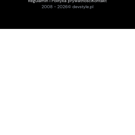
Regulamin i Polityka prywatności
Kontakt
2008 -
2026
© devstyle.pl