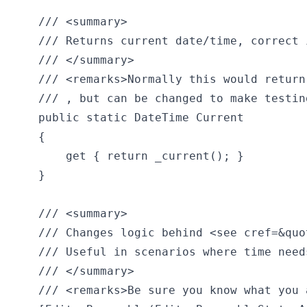
    /// <summary>

    /// Returns current date/time, correct 
    /// </summary>

    /// <remarks>Normally this would return
    /// , but can be changed to make testin
    public static DateTime Current

    {

        get { return _current(); }

    }

    /// <summary>

    /// Changes logic behind <see cref=&quo
    /// Useful in scenarios where time need
    /// </summary>

    /// <remarks>Be sure you know what you 