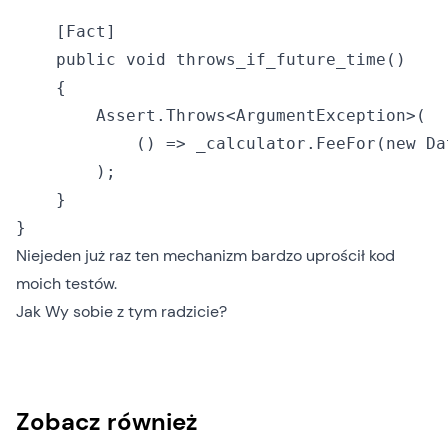
    [Fact]

    public void throws_if_future_time()

    {

        Assert.Throws<ArgumentException>(

            () => _calculator.FeeFor(new Da
        );

    }

Niejeden już raz ten mechanizm bardzo uprościł kod
moich testów.
Jak Wy sobie z tym radzicie?
Zobacz również