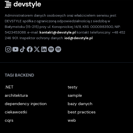
Administratorem danych osobowych oraz właścicielem serwisu jest:
DEVSTYLE spółka z ograniczoną odpowiedzialnością z siedzibą w
Białymstoku (15-215) przy ul. Konopnickiej 14/8, KRS: 0000983500, NIP:
5423453088. e-mail:
kontakt@devstyle.pl
kontakt telefoniczny: +48 452
246 901. Inspektor ochrony danych:
iod@devstyle.pl
X
Instagram
Youtube
TikTok
Facebook
Linkedin
Podcast
Spotify
TAGI BACKEND
.NET
testy
architektura
sample
dependency injection
bazy danych
ciekawostki
best practices
cqrs
web