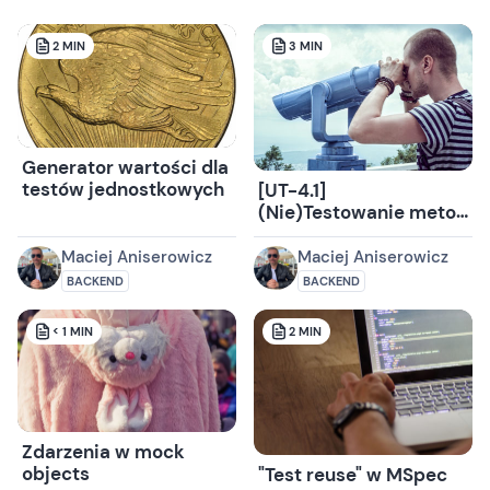
2
MIN
3
MIN
Generator wartości dla
testów jednostkowych
[UT-4.1]
(Nie)Testowanie metod
prywatnych
Maciej Aniserowicz
Maciej Aniserowicz
BACKEND
BACKEND
< 1
MIN
2
MIN
Zdarzenia w mock
objects
"Test reuse" w MSpec