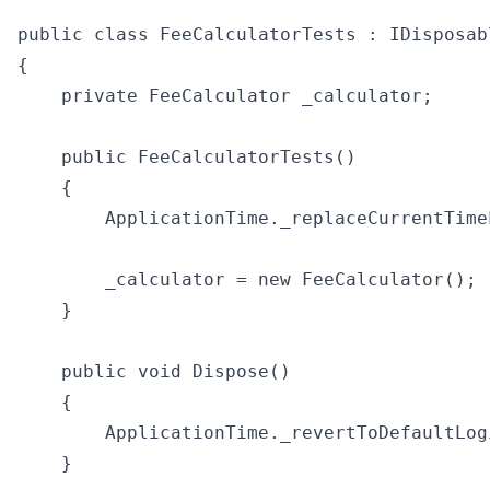
public class FeeCalculatorTests : IDisposabl
{

    private FeeCalculator _calculator;

    public FeeCalculatorTests()

    {

        ApplicationTime._replaceCurrentTime
        _calculator = new FeeCalculator();

    }

    public void Dispose()

    {

        ApplicationTime._revertToDefaultLogi
    }
