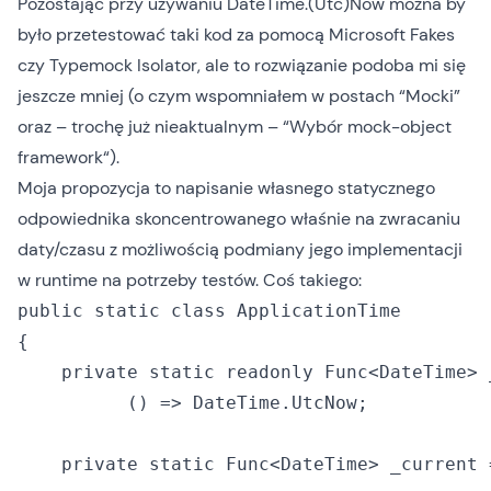
Pozostając przy używaniu DateTime.(Utc)Now można by
było przetestować taki kod za pomocą
Microsoft Fakes
czy
Typemock Isolator
, ale to rozwiązanie podoba mi się
jeszcze mniej (o czym wspomniałem w postach “
Mocki
”
oraz – trochę już nieaktualnym – “
Wybór mock-object
framework
“).
Moja propozycja to napisanie własnego statycznego
odpowiednika skoncentrowanego właśnie na zwracaniu
daty/czasu z możliwością podmiany jego implementacji
w runtime na potrzeby testów. Coś takiego:
public static class ApplicationTime

{

    private static readonly Func<DateTime> 
          () => DateTime.UtcNow;

    private static Func<DateTime> _current 