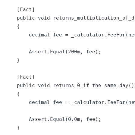
    [Fact]

    public void returns_multiplication_of_da
    {

        decimal fee = _calculator.FeeFor(ne
        Assert.Equal(200m, fee);

    }

    [Fact]

    public void returns_0_if_the_same_day()

    {

        decimal fee = _calculator.FeeFor(ne
        Assert.Equal(0.0m, fee);

    }
