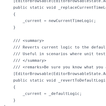
    [EditorBrowsable(EditorBrowsableState.Ad
    public static void _replaceCurrentTimeL
    {

        _current = newCurrentTimeLogic;

    }

    /// <summary>

    /// Reverts current logic to the default
    /// Useful in scenarios where unit test
    /// </summary>

    /// <remarks>Be sure you know what you 
    [EditorBrowsable(EditorBrowsableState.Ad
    public static void _revertToDefaultLogic
    {

        _current = _defaultLogic;

    }
