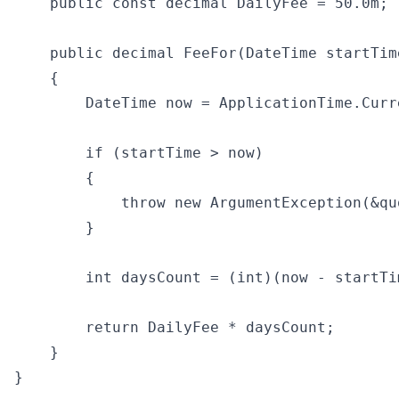
    public const decimal DailyFee = 50.0m;

    public decimal FeeFor(DateTime startTime
    {

        DateTime now = ApplicationTime.Curre
        if (startTime > now)

        {

            throw new ArgumentException(&qu
        }

        int daysCount = (int)(now - startTi
        return DailyFee * daysCount;

    }

}
