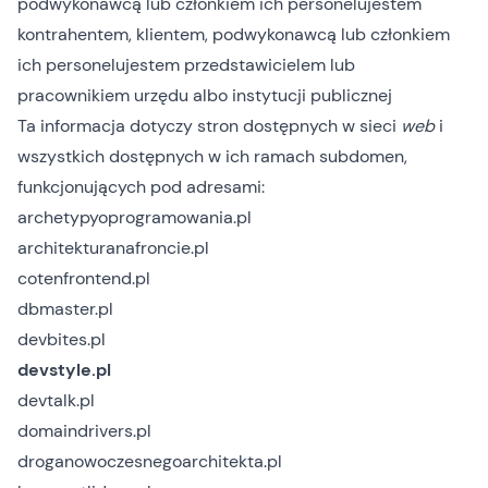
podwykonawcą lub członkiem ich personelu
jestem
kontrahentem, klientem, podwykonawcą lub członkiem
ich personelu
jestem przedstawicielem lub
pracownikiem urzędu albo instytucji publicznej
Ta informacja dotyczy stron dostępnych w sieci
web
i
wszystkich dostępnych w ich ramach subdomen,
funkcjonujących pod adresami:
archetypyoprogramowania.pl
architekturanafroncie.pl
cotenfrontend.pl
dbmaster.pl
devbites.pl
devstyle.pl
devtalk.pl
domaindrivers.pl
droganowoczesnegoarchitekta.pl