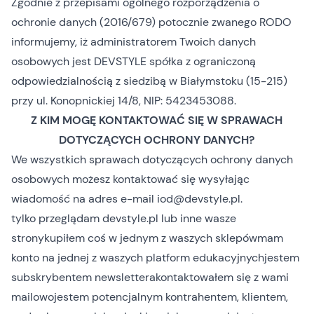
Zgodnie z przepisami ogólnego rozporządzenia o
ochronie danych (2016/679) potocznie zwanego RODO
informujemy, iż administratorem Twoich danych
osobowych jest DEVSTYLE spółka z ograniczoną
odpowiedzialnością z siedzibą w Białymstoku (15-215)
przy ul. Konopnickiej 14/8, NIP: 5423453088.
Z KIM MOGĘ KONTAKTOWAĆ SIĘ W SPRAWACH
DOTYCZĄCYCH OCHRONY DANYCH?
We wszystkich sprawach dotyczących ochrony danych
osobowych możesz kontaktować się wysyłając
wiadomość na adres e-mail
iod@devstyle.pl
.
tylko przeglądam devstyle.pl lub inne wasze
strony
kupiłem coś w jednym z waszych sklepów
mam
konto na jednej z waszych platform edukacyjnych
jestem
subskrybentem newslettera
kontaktowałem się z wami
mailowo
jestem potencjalnym kontrahentem, klientem,