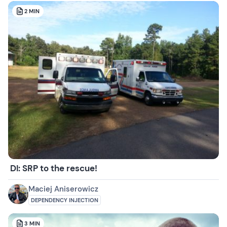
2
MIN
DI: SRP to the rescue!
Maciej Aniserowicz
DEPENDENCY INJECTION
3
MIN