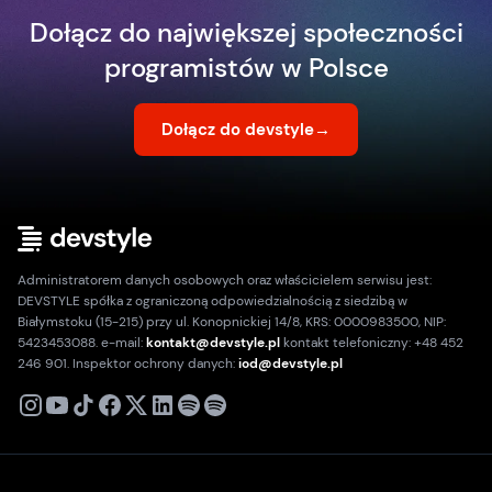
Dołącz do największej społeczności
programistów w Polsce
Dołącz do devstyle
→
Administratorem danych osobowych oraz właścicielem serwisu jest:
DEVSTYLE spółka z ograniczoną odpowiedzialnością z siedzibą w
Białymstoku (15-215) przy ul. Konopnickiej 14/8, KRS: 0000983500, NIP:
5423453088. e-mail:
kontakt@devstyle.pl
kontakt telefoniczny: +48 452
246 901. Inspektor ochrony danych:
iod@devstyle.pl
X
Instagram
Youtube
TikTok
Facebook
Linkedin
Podcast
Spotify