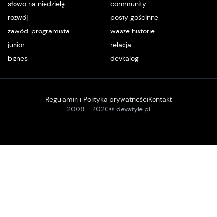
słowo na niedzielę
community
rozwój
posty gościnne
zawód-programista
wasze historie
junior
relacja
biznes
devkalog
Regulamin i Polityka prywatności
Kontakt
2008 -
2026
© devstyle.pl