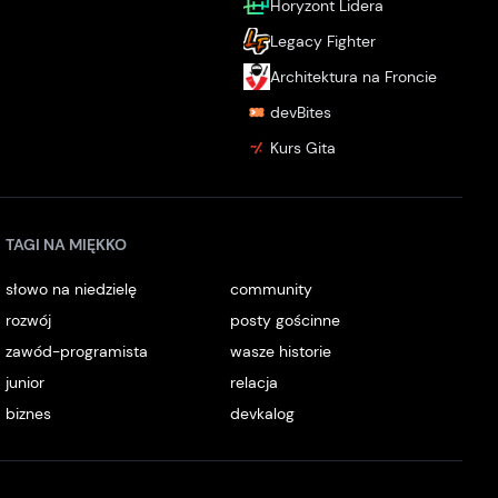
Horyzont Lidera
Legacy Fighter
Architektura na Froncie
devBites
Kurs Gita
TAGI NA MIĘKKO
słowo na niedzielę
community
rozwój
posty gościnne
zawód-programista
wasze historie
junior
relacja
biznes
devkalog