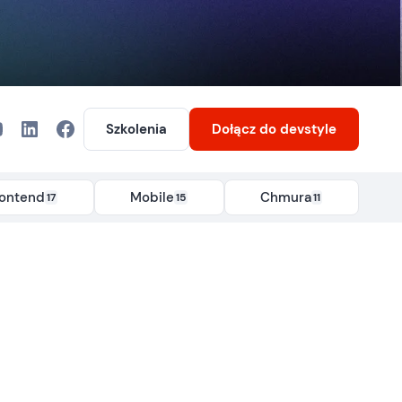
Szkolenia
Dołącz
do devstyle
rontend
Mobile
Chmura
17
15
11