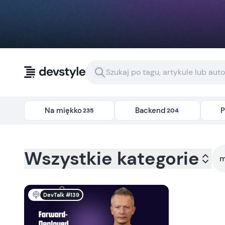
Przejdź do treści
Na miękko
Backend
P
235
204
Kategoria:
all
- Tag:
modelowanie-biznesowe
Wszystkie kategorie
m
DevTalk #139