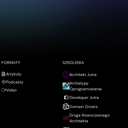
FORMATY
SZKOLENIA
Artykuły
Architekt Jutra
Podcasty
Archetypy
Oprogramowania
Video
Developer Jutra
Domain Drivers
Droga Nowoczesnego
Architekta