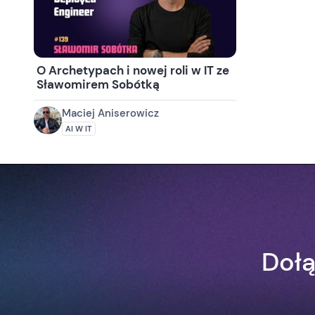
O Archetypach i nowej roli w IT ze
Sławomirem Sobótką
Maciej Aniserowicz
AI W IT
Dołą