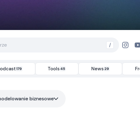
/
odcast
Tools
News
F
179
45
29
odelowanie biznesowe