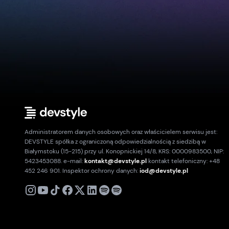
Administratorem danych osobowych oraz właścicielem serwisu jest:
DEVSTYLE spółka z ograniczoną odpowiedzialnością z siedzibą w
Białymstoku (15-215) przy ul. Konopnickiej 14/8, KRS: 0000983500, NIP:
5423453088. e-mail:
kontakt@devstyle.pl
kontakt telefoniczny: +48
452 246 901. Inspektor ochrony danych:
iod@devstyle.pl
X
Instagram
Youtube
TikTok
Facebook
Linkedin
Podcast
Spotify