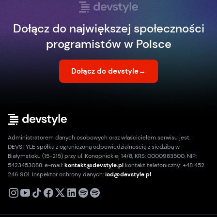
Dołącz do największej społeczności
programistów w Polsce
Dołącz do devstyle
→
Administratorem danych osobowych oraz właścicielem serwisu jest:
DEVSTYLE spółka z ograniczoną odpowiedzialnością z siedzibą w
Białymstoku (15-215) przy ul. Konopnickiej 14/8, KRS: 0000983500, NIP:
5423453088. e-mail:
kontakt@devstyle.pl
kontakt telefoniczny: +48 452
246 901. Inspektor ochrony danych:
iod@devstyle.pl
X
Instagram
Youtube
TikTok
Facebook
Linkedin
Podcast
Spotify