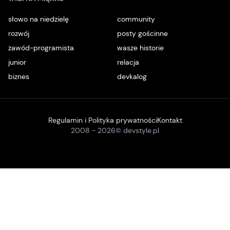
słowo na niedzielę
community
rozwój
posty gościnne
zawód-programista
wasze historie
junior
relacja
biznes
devkalog
Regulamin i Polityka prywatności
Kontakt
2008 -
2026
© devstyle.pl