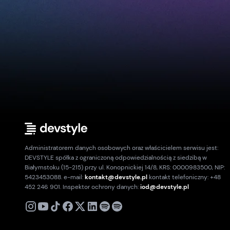
Administratorem danych osobowych oraz właścicielem serwisu jest:
DEVSTYLE spółka z ograniczoną odpowiedzialnością z siedzibą w
Białymstoku (15-215) przy ul. Konopnickiej 14/8, KRS: 0000983500, NIP:
5423453088. e-mail:
kontakt@devstyle.pl
kontakt telefoniczny: +48
452 246 901. Inspektor ochrony danych:
iod@devstyle.pl
X
Instagram
Youtube
TikTok
Facebook
Linkedin
Podcast
Spotify