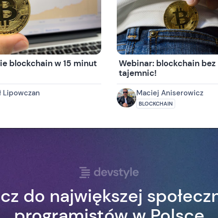
e blockchain w 15 minut
Webinar: blockchain bez
tajemnic!
ł Lipowczan
Maciej Aniserowicz
BLOCKCHAIN
cz do największej społecz
programistów w Polsce