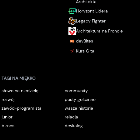
Architekta
Horyzont Lidera
Legacy Fighter
Architektura na Froncie
devBites
Kurs Gita
TAGI NA MIĘKKO
słowo na niedzielę
community
rozwój
posty gościnne
zawód-programista
wasze historie
junior
relacja
biznes
devkalog