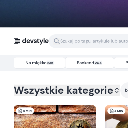
Przejdź do treści
Na miękko
Backend
P
235
204
Kategoria:
all
- Tag:
blockchain
Wszystkie kategorie
b
8
MIN
4
MIN