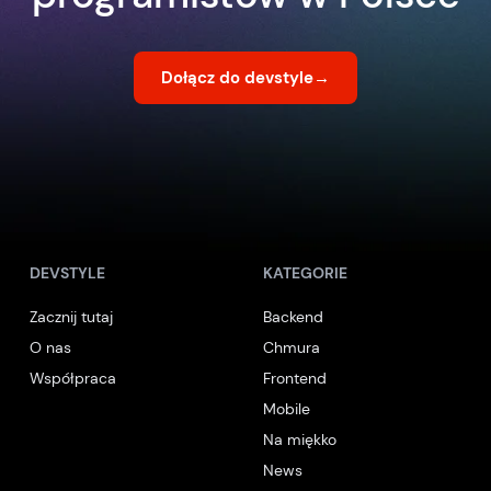
Dołącz do devstyle
→
DEVSTYLE
KATEGORIE
Zacznij tutaj
Backend
O nas
Chmura
Współpraca
Frontend
Mobile
Na miękko
News