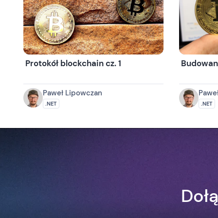
Protokół blockchain cz. 1
Budowani
Paweł Lipowczan
Pawe
.NET
.NET
Dołą