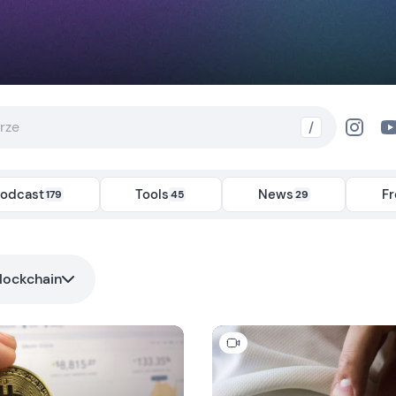
/
odcast
Tools
News
F
179
45
29
lockchain