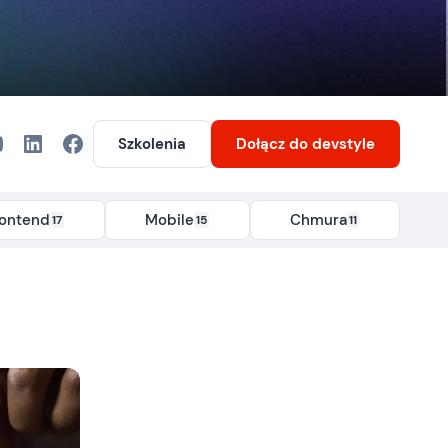
Szkolenia
Dołącz
do devstyle
rontend
Mobile
Chmura
17
15
11