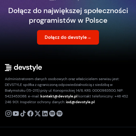
Dołącz do największej społeczności
programistów w Polsce
Dołącz do devstyle
→
Administratorem danych osobowych oraz właścicielem serwisu jest:
DEVSTYLE spółka z ograniczoną odpowiedzialnością z siedzibą w
Białymstoku (15-215) przy ul. Konopnickiej 14/8, KRS: 0000983500, NIP:
5423453088. e-mail:
kontakt@devstyle.pl
kontakt telefoniczny: +48 452
246 901. Inspektor ochrony danych:
iod@devstyle.pl
X
Instagram
Youtube
TikTok
Facebook
Linkedin
Podcast
Spotify