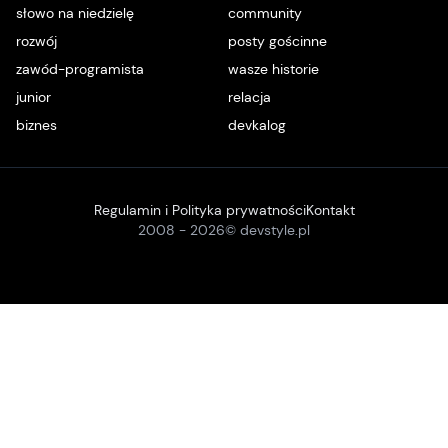
słowo na niedzielę
community
rozwój
posty gościnne
zawód-programista
wasze historie
junior
relacja
biznes
devkalog
Regulamin i Polityka prywatności
Kontakt
2008 -
2026
© devstyle.pl