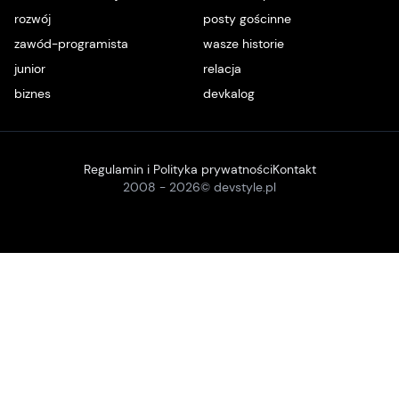
rozwój
posty gościnne
zawód-programista
wasze historie
junior
relacja
biznes
devkalog
Regulamin i Polityka prywatności
Kontakt
2008 -
2026
© devstyle.pl