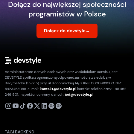
Dołącz do największej społeczności
programistów w Polsce
Dołącz do devstyle
→
Administratorem danych osobowych oraz właścicielem serwisu jest:
DEVSTYLE spółka z ograniczoną odpowiedzialnością z siedzibą w
Białymstoku (15-215) przy ul. Konopnickiej 14/8, KRS: 0000983500, NIP:
5423453088. e-mail:
kontakt@devstyle.pl
kontakt telefoniczny: +48 452
246 901. Inspektor ochrony danych:
iod@devstyle.pl
X
Instagram
Youtube
TikTok
Facebook
Linkedin
Podcast
Spotify
TAGI BACKEND