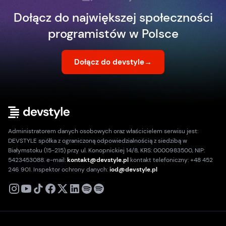
Dołącz do największej społeczności
programistów w Polsce
Dołącz do devstyle
→
Administratorem danych osobowych oraz właścicielem serwisu jest:
DEVSTYLE spółka z ograniczoną odpowiedzialnością z siedzibą w
Białymstoku (15-215) przy ul. Konopnickiej 14/8, KRS: 0000983500, NIP:
5423453088. e-mail:
kontakt@devstyle.pl
kontakt telefoniczny: +48 452
246 901. Inspektor ochrony danych:
iod@devstyle.pl
X
Instagram
Youtube
TikTok
Facebook
Linkedin
Podcast
Spotify