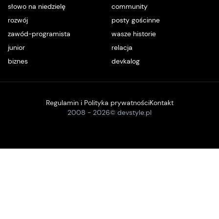
słowo na niedzielę
community
rozwój
posty gościnne
zawód-programista
wasze historie
junior
relacja
biznes
devkalog
Regulamin i Polityka prywatności
Kontakt
2008 -
2026
© devstyle.pl