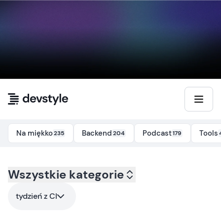
Przejdź do treści
Na miękko
Backend
Podcast
Tools
235
204
179
Kategoria:
Wszystkie kategorie
all
- Tag:
tydzien-z-ci
tydzień z CI