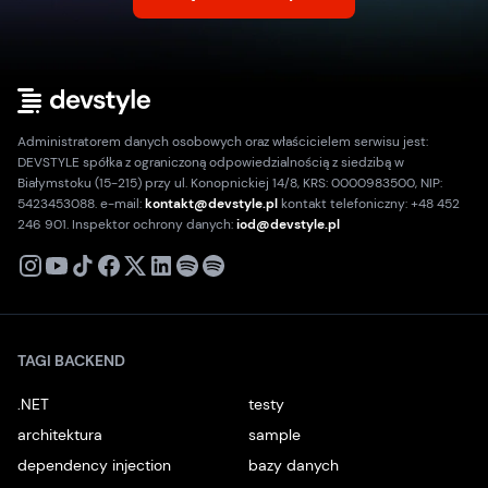
Administratorem danych osobowych oraz właścicielem serwisu jest:
DEVSTYLE spółka z ograniczoną odpowiedzialnością z siedzibą w
Białymstoku (15-215) przy ul. Konopnickiej 14/8, KRS: 0000983500, NIP:
5423453088. e-mail:
kontakt@devstyle.pl
kontakt telefoniczny: +48 452
246 901. Inspektor ochrony danych:
iod@devstyle.pl
X
Instagram
Youtube
TikTok
Facebook
Linkedin
Podcast
Spotify
TAGI BACKEND
.NET
testy
architektura
sample
dependency injection
bazy danych