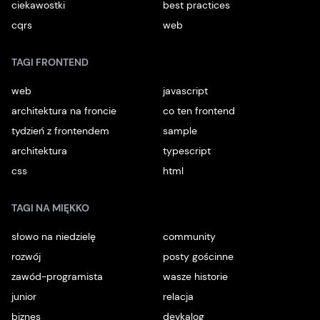
ciekawostki
best practices
cqrs
web
TAGI FRONTEND
web
javascript
architektura na froncie
co ten frontend
tydzień z frontendem
sample
architektura
typescript
css
html
TAGI NA MIĘKKO
słowo na niedzielę
community
rozwój
posty gościnne
zawód-programista
wasze historie
junior
relacja
biznes
devkalog