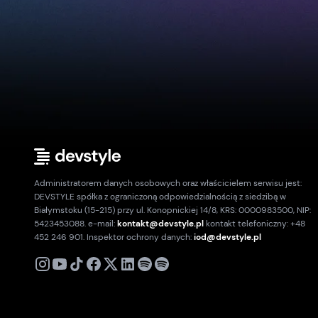
Administratorem danych osobowych oraz właścicielem serwisu jest:
DEVSTYLE spółka z ograniczoną odpowiedzialnością z siedzibą w
Białymstoku (15-215) przy ul. Konopnickiej 14/8, KRS: 0000983500, NIP:
5423453088. e-mail:
kontakt@devstyle.pl
kontakt telefoniczny: +48
452 246 901. Inspektor ochrony danych:
iod@devstyle.pl
X
Instagram
Youtube
TikTok
Facebook
Linkedin
Podcast
Spotify