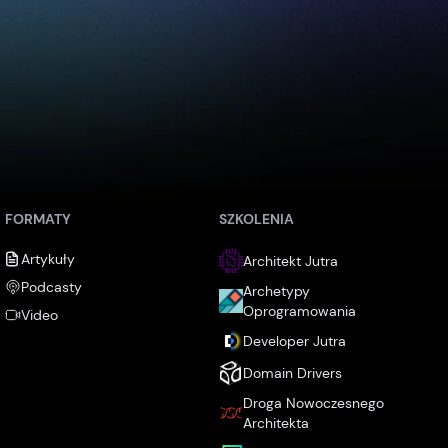
FORMATY
SZKOLENIA
Artykuły
Architekt Jutra
Podcasty
Archetypy
Oprogramowania
Video
Developer Jutra
Domain Drivers
Droga Nowoczesnego
Architekta