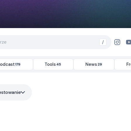
/
odcast
Tools
News
F
179
45
29
estowanie