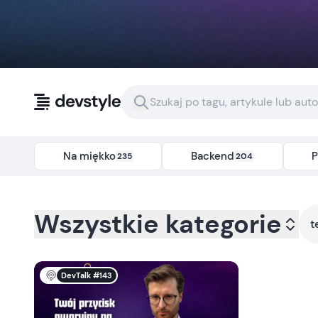
Przejdź do treści
Na miękko
Backend
P
235
204
Kategoria:
all
- Tag:
testowanie
Wszystkie kategorie
t
DevTalk #143