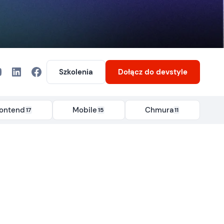
Szkolenia
Dołącz
do devstyle
rontend
Mobile
Chmura
17
15
11