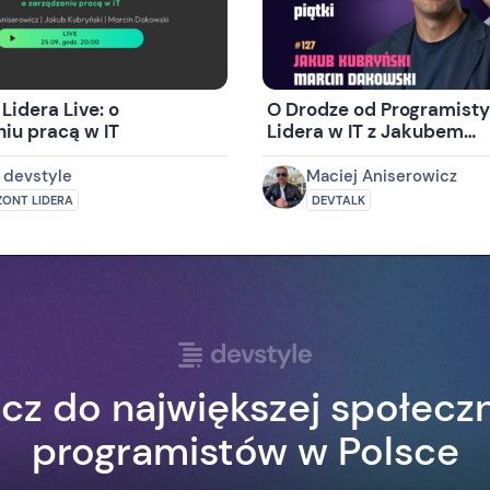
Lidera Live: o
O Drodze od Programisty
iu pracą w IT
Lidera w IT z Jakubem
Kubryńskim i Marcinem
Dakowskim
 devstyle
Maciej Aniserowicz
ONT LIDERA
DEVTALK
cz do największej społecz
programistów w Polsce