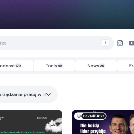
/
odcast
Tools
News
F
179
45
29
arządzanie pracą w IT
DevTalk #127