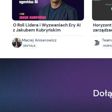
O Roli Lidera i Wyzwaniach Ery AI
Horyzont 
z Jakubem Kubryńskim
zarządzan
Maciej Aniserowicz
Team
DEVTALK
HORYZ
Dołą