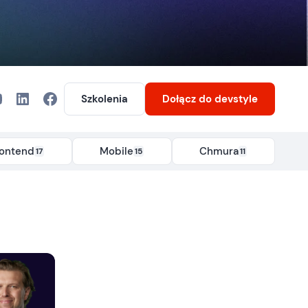
Szkolenia
Dołącz
do devstyle
rontend
Mobile
Chmura
17
15
11