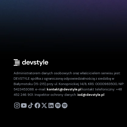
Administratorem danych osobowych oraz właścicielem serwisu jest:
DEVSTYLE spółka z ograniczoną odpowiedzialnością z siedzibą w
Białymstoku (15-215) przy ul. Konopnickiej 14/8, KRS: 0000983500, NIP:
5423453088. e-mail:
kontakt@devstyle.pl
kontakt telefoniczny: +48
452 246 901. Inspektor ochrony danych:
iod@devstyle.pl
X
Instagram
Youtube
TikTok
Facebook
Linkedin
Podcast
Spotify