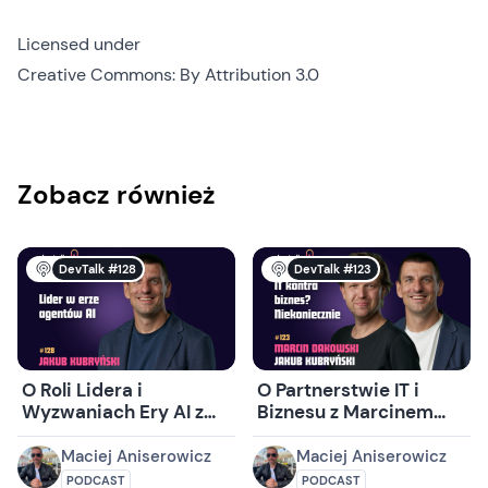
Licensed under
Creative Commons: By Attribution 3.0
Zobacz również
DevTalk #128
DevTalk #123
O Roli Lidera i
O Partnerstwie IT i
Wyzwaniach Ery AI z
Biznesu z Marcinem
Jakubem Kubryńskim
Dakowskim i Jakubem
Kubryńskim
Maciej Aniserowicz
Maciej Aniserowicz
PODCAST
PODCAST