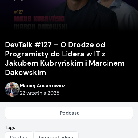
DevTalk #127 – O Drodze od
Programisty do Lidera w IT z
Jakubem Kubryńskim i Marcinem
Dakowskim
Maciej Aniserowicz
22 września 2025
Podcast
Tagi:
DevTalk
horyzont lidera