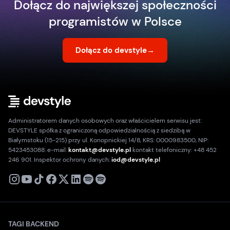
Dołącz do największej społeczności
programistów w Polsce
Dołącz do devstyle
→
Administratorem danych osobowych oraz właścicielem serwisu jest:
DEVSTYLE spółka z ograniczoną odpowiedzialnością z siedzibą w
Białymstoku (15-215) przy ul. Konopnickiej 14/8, KRS: 0000983500, NIP:
5423453088. e-mail:
kontakt@devstyle.pl
kontakt telefoniczny: +48 452
246 901. Inspektor ochrony danych:
iod@devstyle.pl
X
Instagram
Youtube
TikTok
Facebook
Linkedin
Podcast
Spotify
TAGI BACKEND