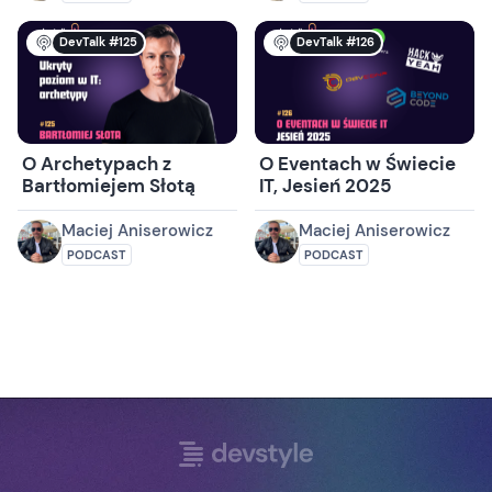
DevTalk #125
DevTalk #126
O Archetypach z
O Eventach w Świecie
Bartłomiejem Słotą
IT, Jesień 2025
Maciej Aniserowicz
Maciej Aniserowicz
PODCAST
PODCAST