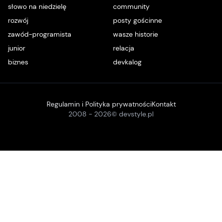
słowo na niedzielę
community
rozwój
posty gościnne
zawód-programista
wasze historie
junior
relacja
biznes
devkalog
Regulamin i Polityka prywatności
Kontakt
2008 -
2026
© devstyle.pl