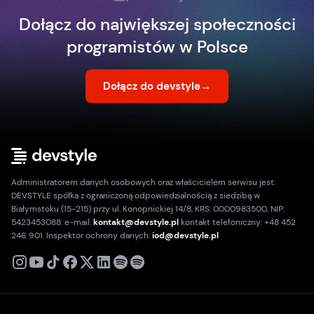
Dołącz do największej społeczności
programistów w Polsce
Dołącz do devstyle
→
Administratorem danych osobowych oraz właścicielem serwisu jest:
DEVSTYLE spółka z ograniczoną odpowiedzialnością z siedzibą w
Białymstoku (15-215) przy ul. Konopnickiej 14/8, KRS: 0000983500, NIP:
5423453088. e-mail:
kontakt@devstyle.pl
kontakt telefoniczny: +48 452
246 901. Inspektor ochrony danych:
iod@devstyle.pl
X
Instagram
Youtube
TikTok
Facebook
Linkedin
Podcast
Spotify