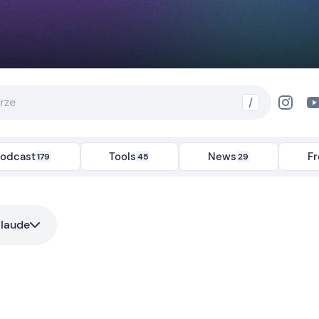
/
odcast
Tools
News
F
179
45
29
laude