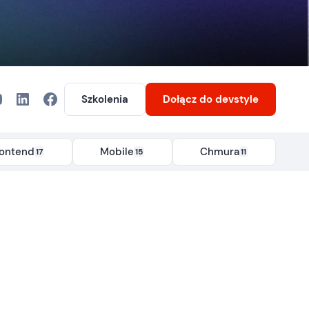
Szkolenia
Dołącz
do devstyle
rontend
Mobile
Chmura
17
15
11