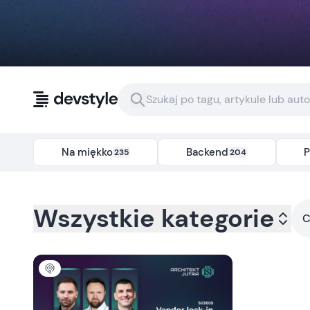
Przejdź do treści
Na miękko
Backend
P
235
204
Kategoria:
all
- Tag:
claude
Wszystkie kategorie
C