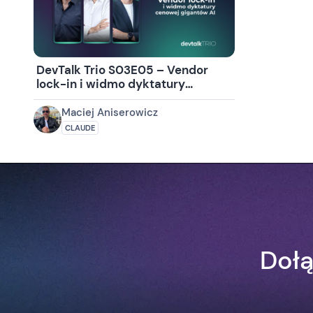
DevTalk Trio S03E05 – Vendor
lock-in i widmo dyktatury
cenowej gigantów AI
Maciej Aniserowicz
CLAUDE
Dołą