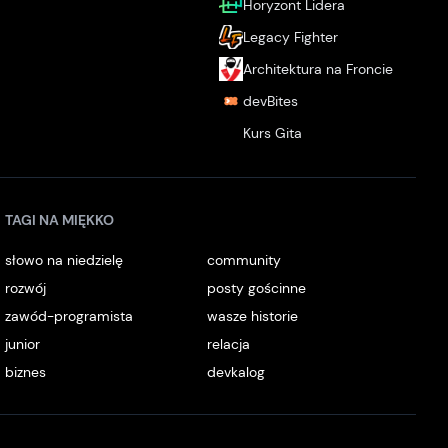
Horyzont Lidera
Legacy Fighter
Architektura na Froncie
devBites
Kurs Gita
TAGI NA MIĘKKO
słowo na niedzielę
community
rozwój
posty gościnne
zawód-programista
wasze historie
junior
relacja
biznes
devkalog