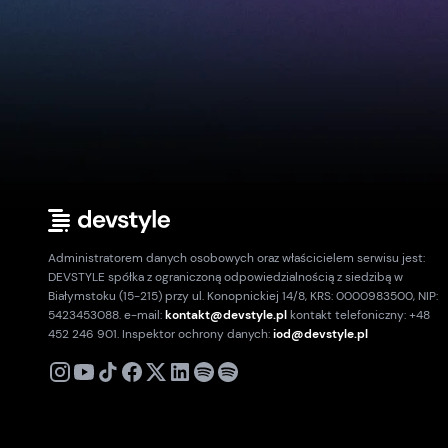
Administratorem danych osobowych oraz właścicielem serwisu jest:
DEVSTYLE spółka z ograniczoną odpowiedzialnością z siedzibą w
Białymstoku (15-215) przy ul. Konopnickiej 14/8, KRS: 0000983500, NIP:
5423453088. e-mail:
kontakt@devstyle.pl
kontakt telefoniczny: +48
452 246 901. Inspektor ochrony danych:
iod@devstyle.pl
X
Instagram
Youtube
TikTok
Facebook
Linkedin
Podcast
Spotify