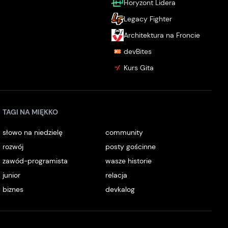
Horyzont Lidera
Legacy Fighter
Architektura na Froncie
devBites
Kurs Gita
TAGI NA MIĘKKO
słowo na niedzielę
community
rozwój
posty gościnne
zawód-programista
wasze historie
junior
relacja
biznes
devkalog