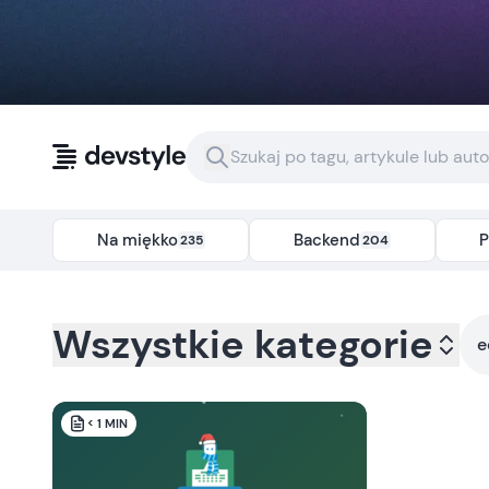
Przejdź do treści
Na miękko
Backend
P
235
204
Kategoria:
all
- Tag:
edukacja
Wszystkie kategorie
e
< 1
MIN