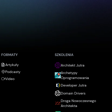
FORMATY
SZKOLENIA
Artykuły
Architekt Jutra
Podcasty
Archetypy
Oprogramowania
Video
Developer Jutra
Domain Drivers
Droga Nowoczesnego
Architekta