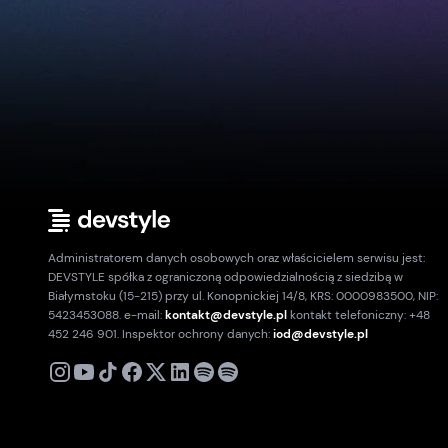
Administratorem danych osobowych oraz właścicielem serwisu jest:
DEVSTYLE spółka z ograniczoną odpowiedzialnością z siedzibą w
Białymstoku (15-215) przy ul. Konopnickiej 14/8, KRS: 0000983500, NIP:
5423453088. e-mail:
kontakt@devstyle.pl
kontakt telefoniczny: +48
452 246 901. Inspektor ochrony danych:
iod@devstyle.pl
X
Instagram
Youtube
TikTok
Facebook
Linkedin
Podcast
Spotify