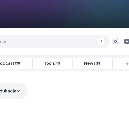
/
odcast
Tools
News
F
179
45
29
dukacja