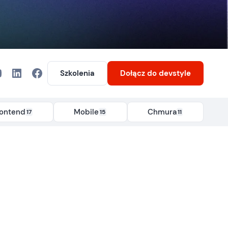
Szkolenia
Dołącz
do devstyle
rontend
Mobile
Chmura
17
15
11