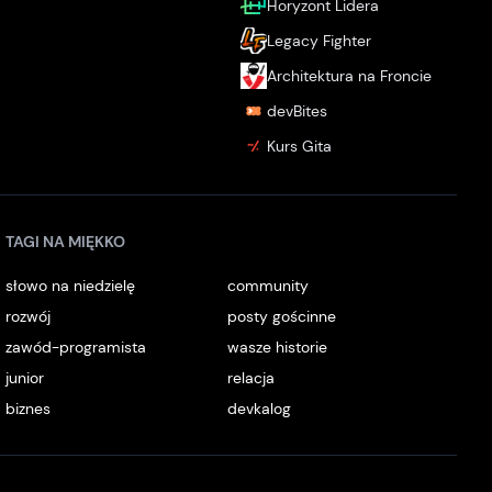
Horyzont Lidera
Legacy Fighter
Architektura na Froncie
devBites
Kurs Gita
TAGI NA MIĘKKO
słowo na niedzielę
community
rozwój
posty gościnne
zawód-programista
wasze historie
junior
relacja
biznes
devkalog