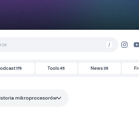
/
odcast
Tools
News
F
179
45
29
istoria mikroprocesorów