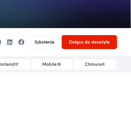
Szkolenia
Dołącz
do devstyle
rontend
Mobile
Chmura
17
15
11