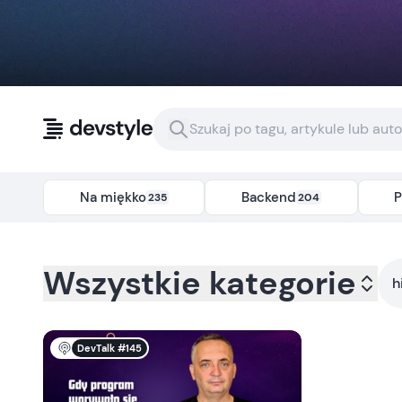
Przejdź do treści
Na miękko
Backend
P
235
204
Kategoria:
all
- Tag:
historia-mikroprocesorow
Wszystkie kategorie
h
DevTalk #145