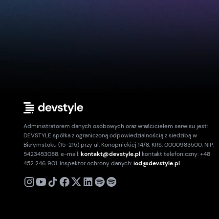
Administratorem danych osobowych oraz właścicielem serwisu jest:
DEVSTYLE spółka z ograniczoną odpowiedzialnością z siedzibą w
Białymstoku (15-215) przy ul. Konopnickiej 14/8, KRS: 0000983500, NIP:
5423453088. e-mail:
kontakt@devstyle.pl
kontakt telefoniczny: +48
452 246 901. Inspektor ochrony danych:
iod@devstyle.pl
X
Instagram
Youtube
TikTok
Facebook
Linkedin
Podcast
Spotify