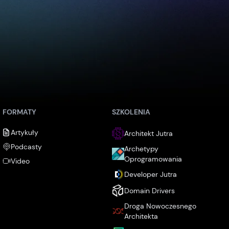
FORMATY
SZKOLENIA
Artykuły
Architekt Jutra
Podcasty
Archetypy
Oprogramowania
Video
Developer Jutra
Domain Drivers
Droga Nowoczesnego
Architekta