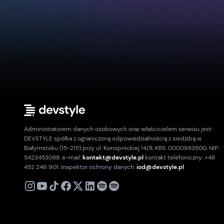
Administratorem danych osobowych oraz właścicielem serwisu jest:
DEVSTYLE spółka z ograniczoną odpowiedzialnością z siedzibą w
Białymstoku (15-215) przy ul. Konopnickiej 14/8, KRS: 0000983500, NIP:
5423453088. e-mail:
kontakt@devstyle.pl
kontakt telefoniczny: +48
452 246 901. Inspektor ochrony danych:
iod@devstyle.pl
X
Instagram
Youtube
TikTok
Facebook
Linkedin
Podcast
Spotify