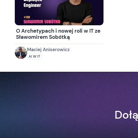
O Archetypach i nowej roli w IT ze
Sławomirem Sobótką
Maciej Aniserowicz
AI W IT
Dołą