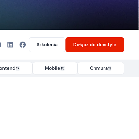
Szkolenia
Dołącz
do devstyle
rontend
Mobile
Chmura
17
15
11