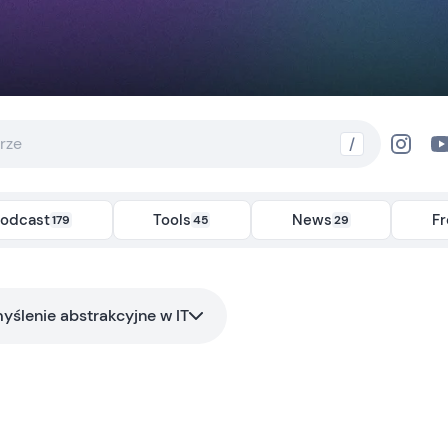
/
odcast
Tools
News
F
179
45
29
yślenie abstrakcyjne w IT