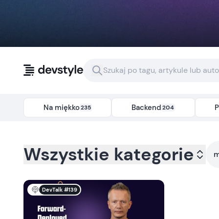
Przejdź do treści
Na miękko
Backend
P
235
204
Kategoria:
all
- Tag:
myslenie-abstrakcyjne-w-it
Wszystkie kategorie
m
DevTalk #139