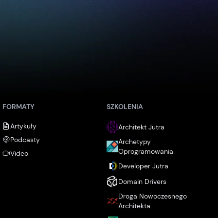
FORMATY
SZKOLENIA
Artykuły
Architekt Jutra
Podcasty
Archetypy
Oprogramowania
Video
Developer Jutra
Domain Drivers
Droga Nowoczesnego
Architekta