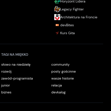
Horyzont Lidera
Legacy Fighter
Architektura na Froncie
devBites
Kurs Gita
TAGI NA MIĘKKO
słowo na niedzielę
community
rozwój
posty gościnne
zawód-programista
wasze historie
junior
relacja
biznes
devkalog