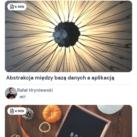
6
MIN
Abstrakcja między bazą danych a aplikacją
Rafał Hryniewski
.NET
4
MIN