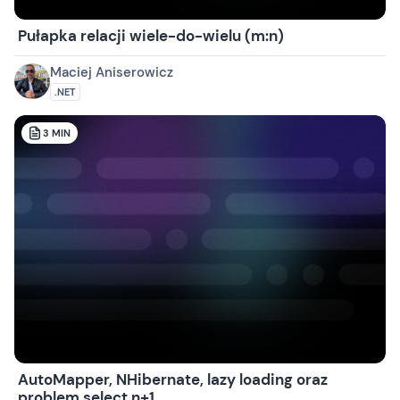
Pułapka relacji wiele-do-wielu (m:n)
Maciej Aniserowicz
.NET
3
MIN
AutoMapper, NHibernate, lazy loading oraz
problem select n+1