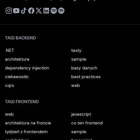
X
Instagram
Youtube
TikTok
Facebook
Linkedin
Podcast
Spotify
TAGI BACKEND
.NET
testy
architektura
sample
dependency injection
bazy danych
ciekawostki
best practices
cqrs
web
TAGI FRONTEND
web
javascript
architektura na froncie
co ten frontend
tydzień z frontendem
sample