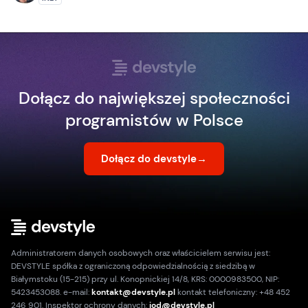
Dołącz do największej społeczności
programistów w Polsce
Dołącz do devstyle
→
Administratorem danych osobowych oraz właścicielem serwisu jest:
DEVSTYLE spółka z ograniczoną odpowiedzialnością z siedzibą w
Białymstoku (15-215) przy ul. Konopnickiej 14/8, KRS: 0000983500, NIP:
5423453088. e-mail:
kontakt@devstyle.pl
kontakt telefoniczny: +48 452
246 901. Inspektor ochrony danych:
iod@devstyle.pl