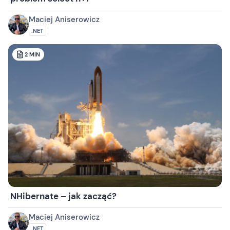
Maciej Aniserowicz
.NET
2
MIN
NHibernate – jak zacząć?
Maciej Aniserowicz
.NET