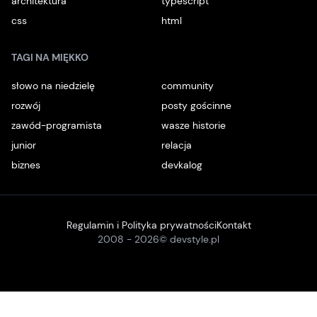
architektura
typescript
css
html
TAGI NA MIĘKKO
słowo na niedzielę
community
rozwój
posty gościnne
zawód-programista
wasze historie
junior
relacja
biznes
devkalog
Regulamin i Polityka prywatności
Kontakt
2008 -
2026
© devstyle.pl