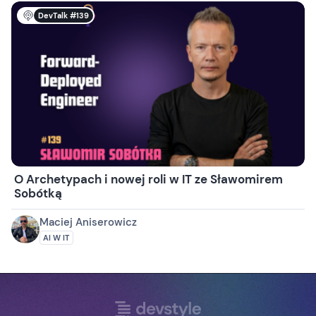
DevTalk #139
O Archetypach i nowej roli w IT ze Sławomirem
Sobótką
Maciej Aniserowicz
AI W IT