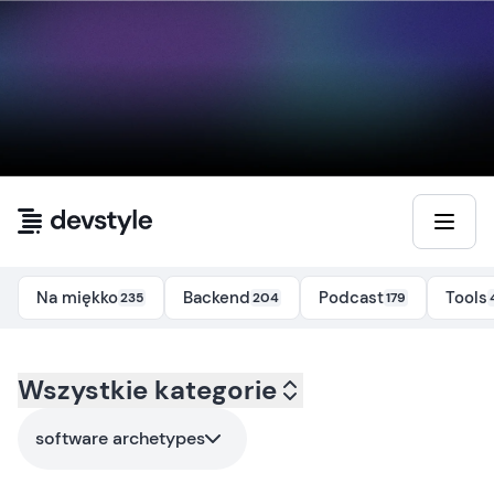
Przejdź do treści
Na miękko
Backend
Podcast
Tools
235
204
179
Kategoria:
Wszystkie kategorie
all
- Tag:
software-archetypes
software archetypes