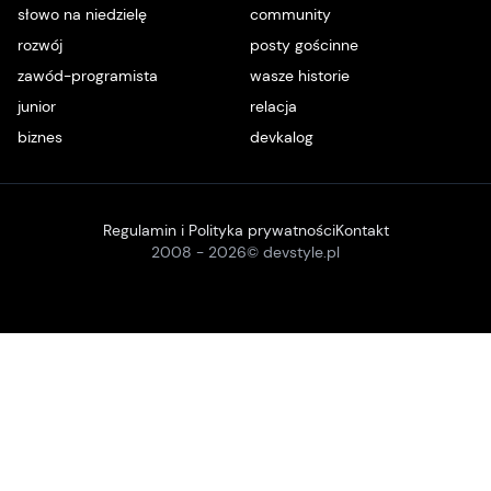
słowo na niedzielę
community
rozwój
posty gościnne
zawód-programista
wasze historie
junior
relacja
biznes
devkalog
Regulamin i Polityka prywatności
Kontakt
2008 -
2026
© devstyle.pl