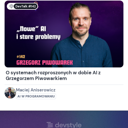
DevTalk #142
O systemach rozproszonych w dobie AI z
Grzegorzem Piwowarkiem
Maciej Aniserowicz
AI W PROGRAMOWANIU