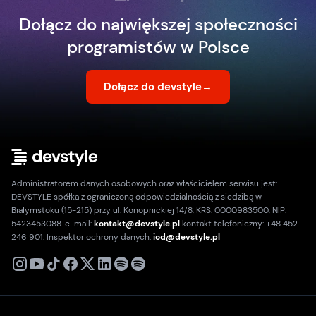
Dołącz do największej społeczności
programistów w Polsce
Dołącz do devstyle
→
Administratorem danych osobowych oraz właścicielem serwisu jest:
DEVSTYLE spółka z ograniczoną odpowiedzialnością z siedzibą w
Białymstoku (15-215) przy ul. Konopnickiej 14/8, KRS: 0000983500, NIP:
5423453088. e-mail:
kontakt@devstyle.pl
kontakt telefoniczny: +48 452
246 901. Inspektor ochrony danych:
iod@devstyle.pl
X
Instagram
Youtube
TikTok
Facebook
Linkedin
Podcast
Spotify