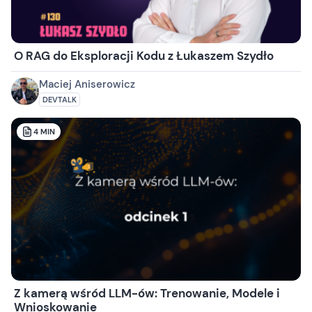
O RAG do Eksploracji Kodu z Łukaszem Szydło
Maciej Aniserowicz
DEVTALK
4
MIN
Z kamerą wśród LLM-ów: Trenowanie, Modele i
Wnioskowanie