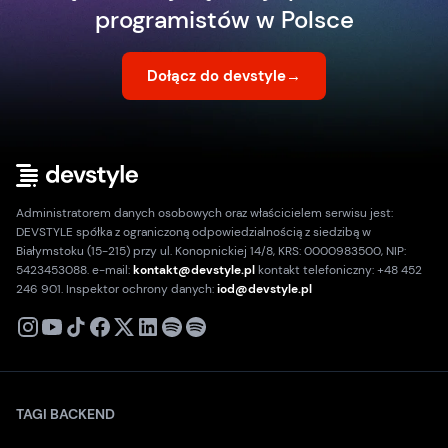
programistów w Polsce
Dołącz do devstyle
→
Administratorem danych osobowych oraz właścicielem serwisu jest:
DEVSTYLE spółka z ograniczoną odpowiedzialnością z siedzibą w
Białymstoku (15-215) przy ul. Konopnickiej 14/8, KRS: 0000983500, NIP:
5423453088. e-mail:
kontakt@devstyle.pl
kontakt telefoniczny: +48 452
246 901. Inspektor ochrony danych:
iod@devstyle.pl
X
Instagram
Youtube
TikTok
Facebook
Linkedin
Podcast
Spotify
TAGI BACKEND