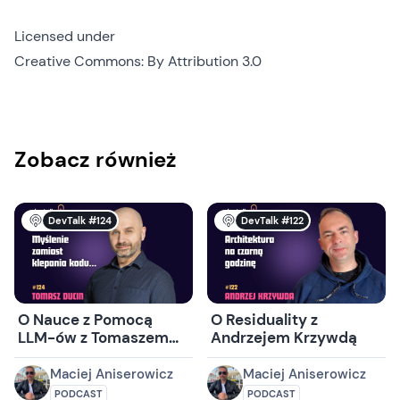
Licensed under
Creative Commons: By Attribution 3.0
Zobacz również
DevTalk #124
DevTalk #122
O Nauce z Pomocą
O Residuality z
LLM-ów z Tomaszem
Andrzejem Krzywdą
Ducinem
Maciej Aniserowicz
Maciej Aniserowicz
PODCAST
PODCAST