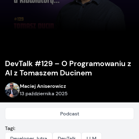
DevTalk #129 – O Programowaniu z
AI z Tomaszem Ducinem
Maciej Aniserowicz
13 października 2025
Podcast
Tagi:
Developer Jutra
DevTalk
LLM