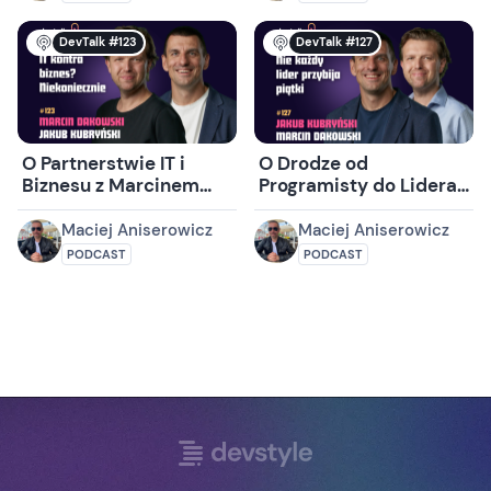
DevTalk #123
DevTalk #127
O Partnerstwie IT i
O Drodze od
Biznesu z Marcinem
Programisty do Lidera
Dakowskim i Jakubem
w IT z Jakubem
Kubryńskim
Kubryńskim i
Maciej Aniserowicz
Maciej Aniserowicz
Marcinem Dakowskim
PODCAST
PODCAST