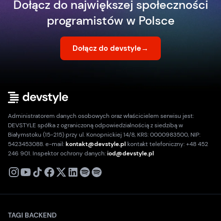
Dołącz do największej społeczności
programistów w Polsce
Dołącz do devstyle
→
Administratorem danych osobowych oraz właścicielem serwisu jest:
DEVSTYLE spółka z ograniczoną odpowiedzialnością z siedzibą w
Białymstoku (15-215) przy ul. Konopnickiej 14/8, KRS: 0000983500, NIP:
5423453088. e-mail:
kontakt@devstyle.pl
kontakt telefoniczny: +48 452
246 901. Inspektor ochrony danych:
iod@devstyle.pl
X
Instagram
Youtube
TikTok
Facebook
Linkedin
Podcast
Spotify
TAGI BACKEND