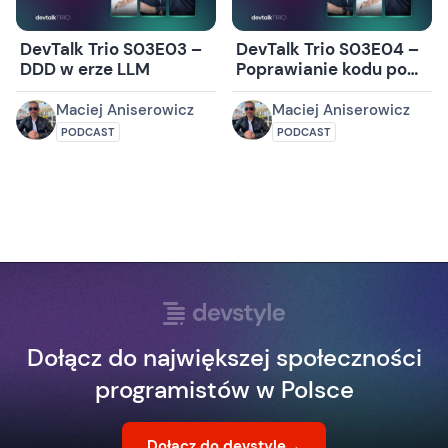
DevTalk Trio S03E03 –
DevTalk Trio S03E04 –
DDD w erze LLM
Poprawianie kodu po
LLM-ie
Maciej Aniserowicz
Maciej Aniserowicz
PODCAST
PODCAST
Dołącz do największej społeczności
programistów w Polsce
Dołącz do devstyle
→