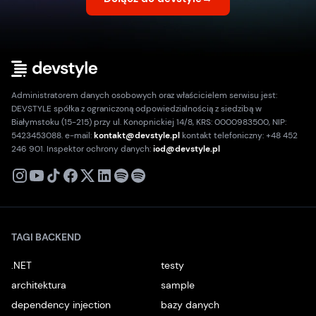
Administratorem danych osobowych oraz właścicielem serwisu jest:
DEVSTYLE spółka z ograniczoną odpowiedzialnością z siedzibą w
Białymstoku (15-215) przy ul. Konopnickiej 14/8, KRS: 0000983500, NIP:
5423453088. e-mail:
kontakt@devstyle.pl
kontakt telefoniczny: +48 452
246 901. Inspektor ochrony danych:
iod@devstyle.pl
X
Instagram
Youtube
TikTok
Facebook
Linkedin
Podcast
Spotify
TAGI BACKEND
.NET
testy
architektura
sample
dependency injection
bazy danych