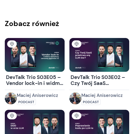
Zobacz również
DevTalk Trio S03E05 –
DevTalk Trio S03E02 –
Vendor lock-in i widmo
Czy Twój SaaS
dyktatury cenowej
przetrwa erę LLM-ów?
gigantów AI
Maciej Aniserowicz
Maciej Aniserowicz
PODCAST
PODCAST