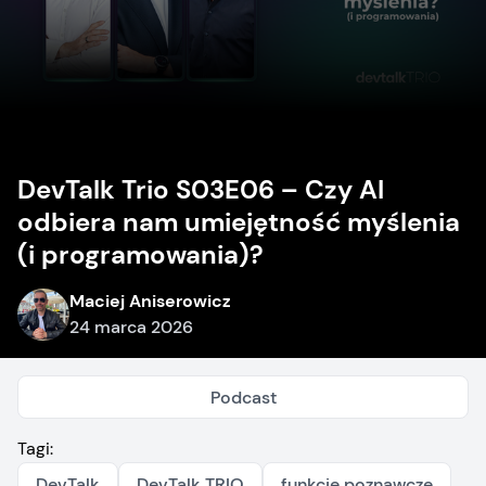
DevTalk Trio S03E06 – Czy AI
odbiera nam umiejętność myślenia
(i programowania)?
Maciej Aniserowicz
24 marca 2026
Podcast
Tagi:
DevTalk
DevTalk TRIO
funkcje poznawcze