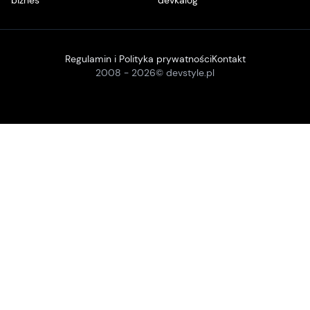
biznes
devkalog
Regulamin i Polityka prywatności
Kontakt
2008 -
2026
© devstyle.pl