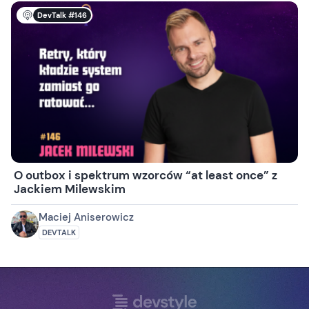
DevTalk #146
O outbox i spektrum wzorców “at least once” z
Jackiem Milewskim
Maciej Aniserowicz
DEVTALK