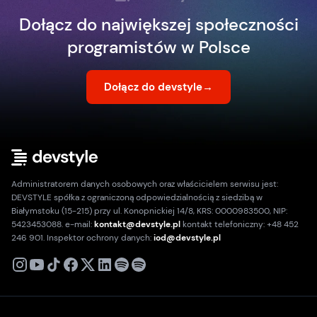
Dołącz do największej społeczności
programistów w Polsce
Dołącz do devstyle
→
Administratorem danych osobowych oraz właścicielem serwisu jest:
DEVSTYLE spółka z ograniczoną odpowiedzialnością z siedzibą w
Białymstoku (15-215) przy ul. Konopnickiej 14/8, KRS: 0000983500, NIP:
5423453088. e-mail:
kontakt@devstyle.pl
kontakt telefoniczny: +48 452
246 901. Inspektor ochrony danych:
iod@devstyle.pl
X
Instagram
Youtube
TikTok
Facebook
Linkedin
Podcast
Spotify