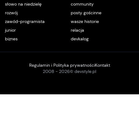
słowo na niedzielę
community
rozwój
posty gościnne
zawód-programista
wasze historie
junior
relacja
biznes
devkalog
Regulamin i Polityka prywatności
Kontakt
2008 -
2026
© devstyle.pl