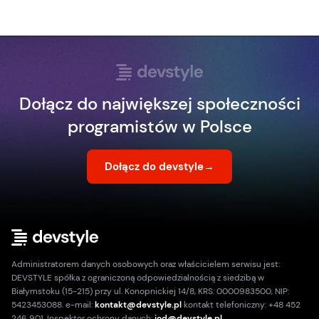
Dołącz do największej społeczności
programistów w Polsce
Dołącz do devstyle
→
Administratorem danych osobowych oraz właścicielem serwisu jest:
DEVSTYLE spółka z ograniczoną odpowiedzialnością z siedzibą w
Białymstoku (15-215) przy ul. Konopnickiej 14/8, KRS: 0000983500, NIP:
5423453088. e-mail:
kontakt@devstyle.pl
kontakt telefoniczny: +48 452
246 901. Inspektor ochrony danych:
iod@devstyle.pl