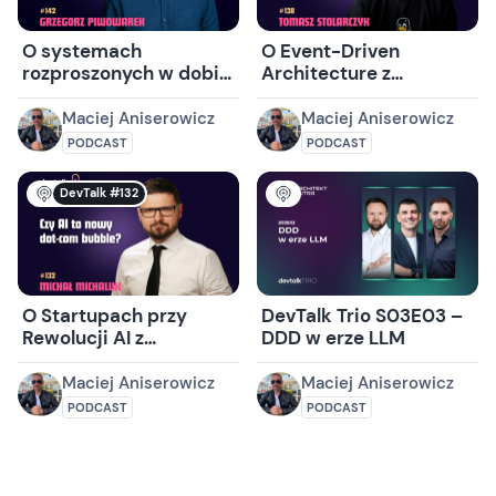
O systemach
O Event-Driven
rozproszonych w dobie
Architecture z
AI z Grzegorzem
Tomaszem
Piwowarkiem
Stolarczykiem
Maciej Aniserowicz
Maciej Aniserowicz
PODCAST
PODCAST
DevTalk #132
O Startupach przy
DevTalk Trio S03E03 –
Rewolucji AI z
DDD w erze LLM
Michałem Michalukiem
Maciej Aniserowicz
Maciej Aniserowicz
PODCAST
PODCAST