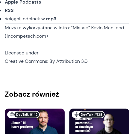
Apple Podcasts
RSS
ściągnij odcinek
w
mp3
Muzyka wykorzystana w intro: “Misuse” Kevin MacLeod
(incompetech.com)
Licensed under
Creative Commons: By Attribution 3.0
Zobacz również
DevTalk #142
DevTalk #138