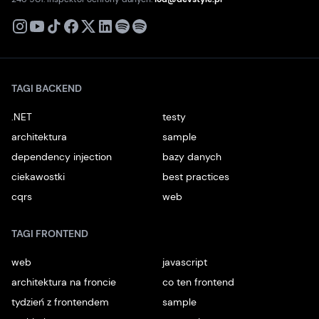
X
Instagram
Youtube
TikTok
Facebook
Linkedin
Podcast
Spotify
TAGI BACKEND
.NET
testy
architektura
sample
dependency injection
bazy danych
ciekawostki
best practices
cqrs
web
TAGI FRONTEND
web
javascript
architektura na froncie
co ten frontend
tydzień z frontendem
sample