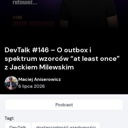
DevTalk #146 – O outbox i
spektrum wzorców “at least once”
z Jackiem Milewskim
Maciej Aniserowicz
6 lipca 2026
Podcast
Tagi:
DevTalk
dostarczalność wiadomości