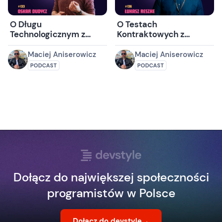
O Długu
O Testach
Technologicznym z
Kontraktowych z
Oskarem Dudyczem
Łukaszem Reszke
Maciej Aniserowicz
Maciej Aniserowicz
PODCAST
PODCAST
Dołącz do największej społeczności
programistów w Polsce
Dołącz do devstyle
→