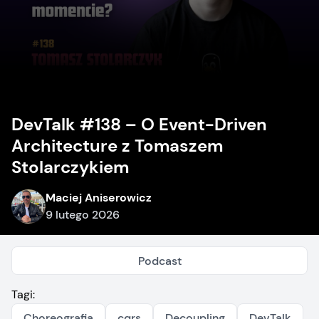
DevTalk #138 – O Event-Driven
Architecture z Tomaszem
Stolarczykiem
Maciej Aniserowicz
9 lutego 2026
Podcast
Tagi:
Choreografia
cqrs
Decoupling
DevTalk