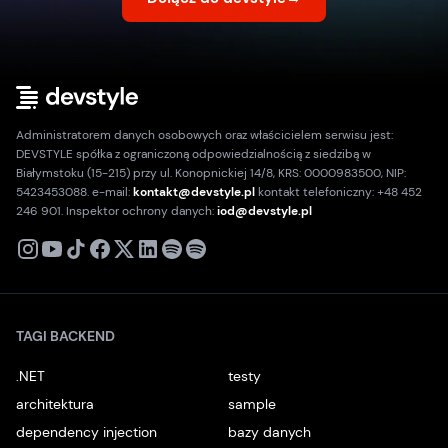
Administratorem danych osobowych oraz właścicielem serwisu jest:
DEVSTYLE spółka z ograniczoną odpowiedzialnością z siedzibą w
Białymstoku (15-215) przy ul. Konopnickiej 14/8, KRS: 0000983500, NIP:
5423453088. e-mail:
kontakt@devstyle.pl
kontakt telefoniczny: +48 452
246 901. Inspektor ochrony danych:
iod@devstyle.pl
X
Instagram
Youtube
TikTok
Facebook
Linkedin
Podcast
Spotify
TAGI BACKEND
.NET
testy
architektura
sample
dependency injection
bazy danych