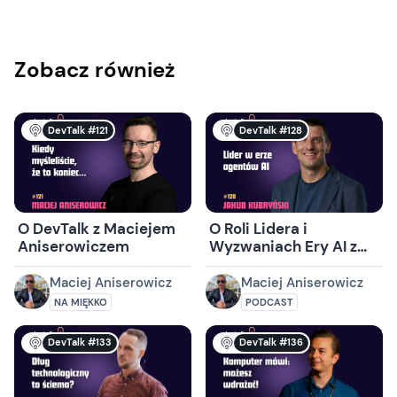
Zobacz również
DevTalk #121
DevTalk #128
O DevTalk z Maciejem
O Roli Lidera i
Aniserowiczem
Wyzwaniach Ery AI z
Jakubem Kubryńskim
Maciej Aniserowicz
Maciej Aniserowicz
NA MIĘKKO
PODCAST
DevTalk #133
DevTalk #136