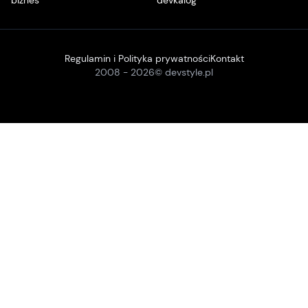
biznes
devkalog
Regulamin i Polityka prywatności
Kontakt
2008 -
2026
© devstyle.pl