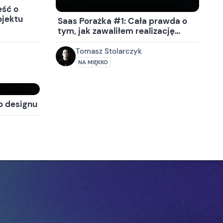
eść o
ojektu
Saas Porażka #1: Cała prawda o
tym, jak zawaliłem realizację
aplikacji typu SaaS (i co możesz
na tym zyskać)
Tomasz Stolarczyk
NA MIĘKKO
o designu