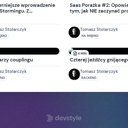
rniejsze wprowadzenie
Saas Porażka #2: Opowi
 Stormingu. Z
tym, jak NIE zaczynać pr
em!
z Stolarczyk
Tomasz Stolarczyk
ĘKKO
NA MIĘKKO
4
MIN
arzy couplingu
Czterej jeźdźcy gnijąceg
z Stolarczyk
Tomasz Stolarczyk
END
BACKEND