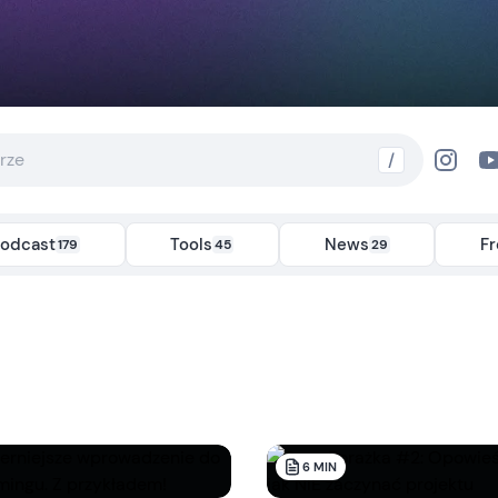
/
odcast
Tools
News
F
179
45
29
6
MIN