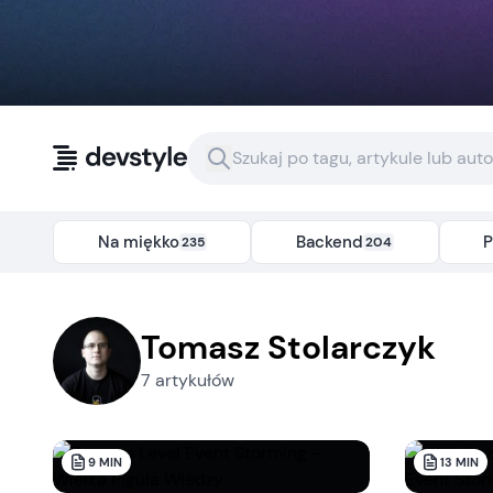
Przejdź do treści
Na miękko
Backend
P
235
204
Tomasz
Stolarczyk
7 artykułów
9
MIN
13
MIN