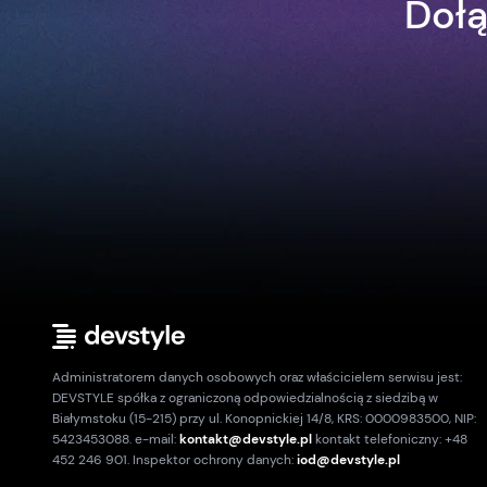
Dołą
Administratorem danych osobowych oraz właścicielem serwisu jest:
DEVSTYLE spółka z ograniczoną odpowiedzialnością z siedzibą w
Białymstoku (15-215) przy ul. Konopnickiej 14/8, KRS: 0000983500, NIP:
5423453088. e-mail:
kontakt@devstyle.pl
kontakt telefoniczny: +48
452 246 901. Inspektor ochrony danych:
iod@devstyle.pl