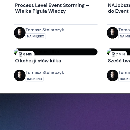
Process Level Event Storming –
NAJobsze
Wielka Piguła Wiedzy
do Event
przykład
Tomasz Stolarczyk
Tomas
NA MIĘKKO
NA MI
6
MIN
7
MIN
O kohezji słów kilka
Sześć tw
Tomasz Stolarczyk
Tomas
BACKEND
BACK