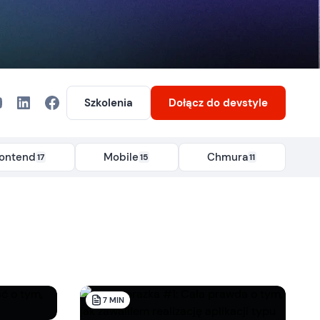
Szkolenia
Dołącz
do devstyle
rontend
Mobile
Chmura
17
15
11
7
MIN