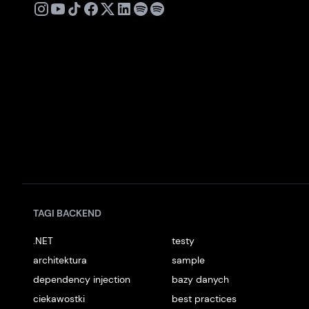
X
Instagram
Youtube
TikTok
Facebook
Linkedin
Podcast
Spotify
TAGI BACKEND
.NET
testy
architektura
sample
dependency injection
bazy danych
ciekawostki
best practices