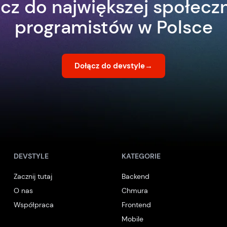
cz do największej społecz
programistów w Polsce
Dołącz do devstyle
→
DEVSTYLE
KATEGORIE
Zacznij tutaj
Backend
O nas
Chmura
Współpraca
Frontend
Mobile