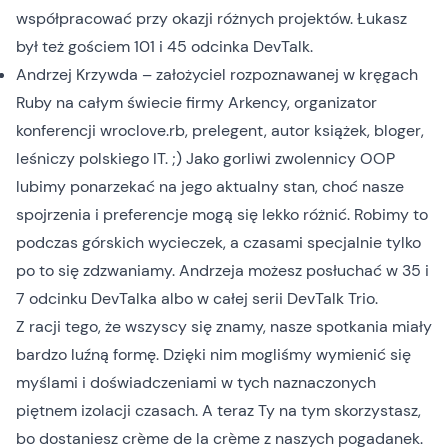
współpracować przy okazji różnych projektów. Łukasz
był też gościem
101
i
45
odcinka DevTalk.
Andrzej Krzywda
– założyciel rozpoznawanej w kręgach
Ruby na całym świecie firmy Arkency, organizator
konferencji wroclove.rb, prelegent, autor książek, bloger,
leśniczy polskiego IT. ;) Jako gorliwi zwolennicy OOP
lubimy ponarzekać na jego aktualny stan, choć nasze
spojrzenia i preferencje mogą się lekko różnić. Robimy to
podczas górskich wycieczek, a czasami specjalnie tylko
po to się zdzwaniamy. Andrzeja możesz posłuchać w
35
i
7
odcinku DevTalka albo w całej serii
DevTalk Trio
.
Z racji tego, że wszyscy się znamy, nasze spotkania miały
bardzo luźną formę. Dzięki nim mogliśmy wymienić się
myślami i doświadczeniami w tych naznaczonych
piętnem izolacji czasach. A teraz Ty na tym skorzystasz,
bo dostaniesz crème de la crème z naszych pogadanek.