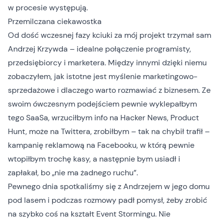
w procesie występują.
Przemilczana ciekawostka
Od dość wczesnej fazy kciuki za mój projekt trzymał sam
Andrzej Krzywda – idealne połączenie programisty,
przedsiębiorcy i marketera. Między innymi dzięki niemu
zobaczyłem, jak istotne jest myślenie marketingowo-
sprzedażowe i dlaczego warto rozmawiać z biznesem. Ze
swoim ówczesnym podejściem pewnie wyklepałbym
tego SaaSa, wrzuciłbym info na Hacker News, Product
Hunt, może na Twittera, zrobiłbym – tak na chybił trafił –
kampanię reklamową na Facebooku, w którą pewnie
wtopiłbym trochę kasy, a następnie bym usiadł i
zapłakał, bo „nie ma żadnego ruchu”.
Pewnego dnia spotkaliśmy się z Andrzejem w jego domu
pod lasem i podczas rozmowy padł pomysł, żeby zrobić
na szybko coś na kształt Event Stormingu. Nie