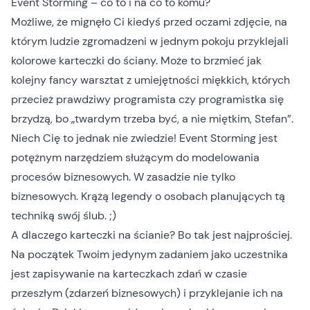
Event Storming – co to i na co to komu?
Możliwe, że mignęło Ci kiedyś przed oczami zdjęcie, na
którym ludzie zgromadzeni w jednym pokoju przyklejali
kolorowe karteczki do ściany. Może to brzmieć jak
kolejny fancy warsztat z umiejętności miękkich, których
przecież prawdziwy programista czy programistka się
brzydzą, bo „twardym trzeba być, a nie miętkim, Stefan”.
Niech Cię to jednak nie zwiedzie! Event Storming jest
potężnym narzędziem służącym do modelowania
procesów biznesowych. W zasadzie nie tylko
biznesowych. Krążą legendy o osobach planujących tą
techniką
swój ślub.
;)
A dlaczego karteczki na ścianie? Bo tak jest najprościej.
Na początek Twoim jedynym zadaniem jako uczestnika
jest zapisywanie na karteczkach zdań w czasie
przeszłym (zdarzeń biznesowych) i przyklejanie ich na