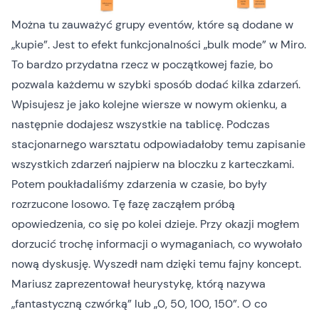
Można tu zauważyć grupy eventów, które są dodane w
„kupie”. Jest to efekt funkcjonalności „bulk mode” w Miro.
To bardzo przydatna rzecz w początkowej fazie, bo
pozwala każdemu w szybki sposób dodać kilka zdarzeń.
Wpisujesz je jako kolejne wiersze w nowym okienku, a
następnie dodajesz wszystkie na tablicę. Podczas
stacjonarnego warsztatu odpowiadałoby temu zapisanie
wszystkich zdarzeń najpierw na bloczku z karteczkami.
Potem poukładaliśmy zdarzenia w czasie, bo były
rozrzucone losowo. Tę fazę zacząłem próbą
opowiedzenia, co się po kolei dzieje. Przy okazji mogłem
dorzucić trochę informacji o wymaganiach, co wywołało
nową dyskusję. Wyszedł nam dzięki temu fajny koncept.
Mariusz zaprezentował heurystykę, którą nazywa
„fantastyczną czwórką” lub „0, 50, 100, 150”. O co