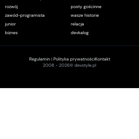
rozwój
posty gościnne
zawód-programista
wasze historie
junior
relacja
biznes
devkalog
Regulamin i Polityka prywatności
Kontakt
2008 -
2026
© devstyle.pl