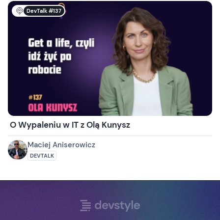
DevTalk #137
O Wypaleniu w IT z Olą Kunysz
Maciej Aniserowicz
DEVTALK