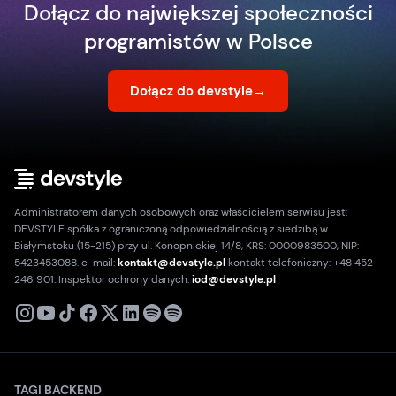
Dołącz do największej społeczności
programistów w Polsce
Dołącz do devstyle
→
Administratorem danych osobowych oraz właścicielem serwisu jest:
DEVSTYLE spółka z ograniczoną odpowiedzialnością z siedzibą w
Białymstoku (15-215) przy ul. Konopnickiej 14/8, KRS: 0000983500, NIP:
5423453088. e-mail:
kontakt@devstyle.pl
kontakt telefoniczny: +48 452
246 901. Inspektor ochrony danych:
iod@devstyle.pl
X
Instagram
Youtube
TikTok
Facebook
Linkedin
Podcast
Spotify
TAGI BACKEND