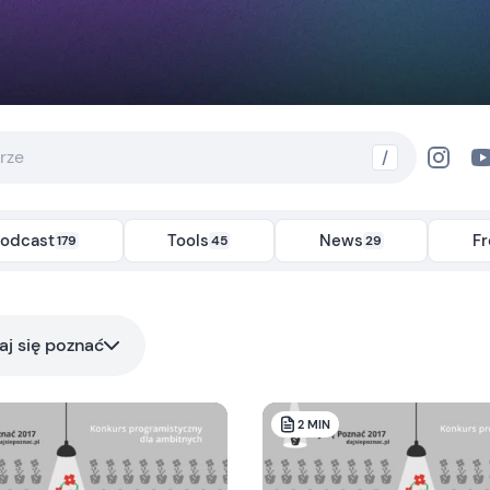
/
odcast
Tools
News
F
179
45
29
aj się poznać
2
MIN