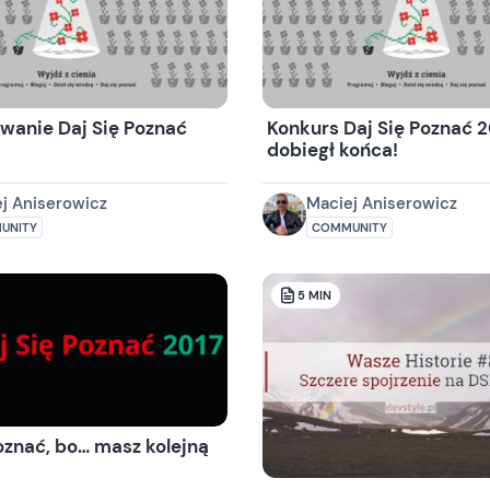
anie Daj Się Poznać
Konkurs Daj Się Poznać 2
dobiegł końca!
j Aniserowicz
Maciej Aniserowicz
UNITY
COMMUNITY
5
MIN
oznać, bo… masz kolejną