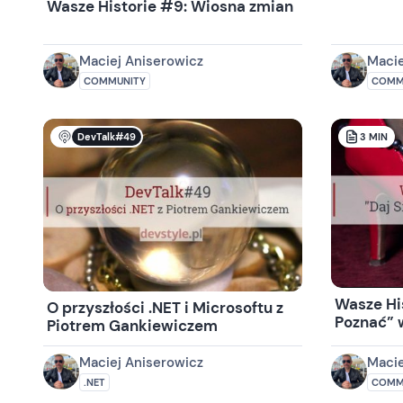
Wasze Historie #9: Wiosna zmian
Maciej Aniserowicz
Macie
COMMUNITY
COMM
DevTalk#49
3
MIN
Wasze His
O przyszłości .NET i Microsoftu z
Poznać” 
Piotrem Gankiewiczem
Maciej Aniserowicz
Macie
.NET
COMM