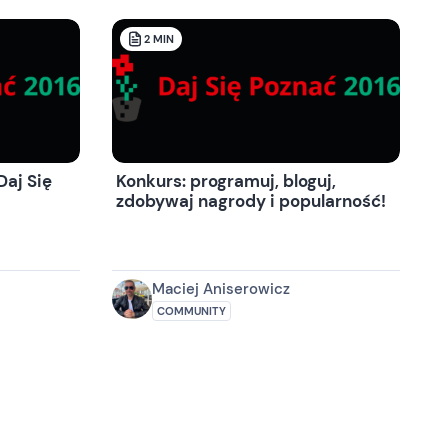
2
MIN
aj Się
Konkurs: programuj, bloguj,
zdobywaj nagrody i popularność!
Maciej Aniserowicz
COMMUNITY