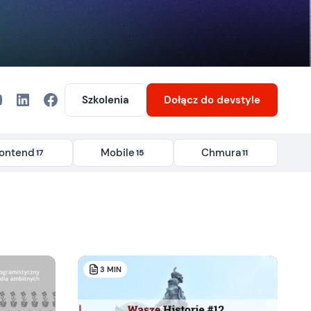
Szkolenia
Dołącz
do devstyle
rontend
Mobile
Chmura
17
15
11
3
MIN