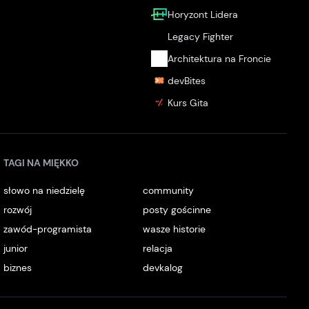
Horyzont Lidera
Legacy Fighter
Architektura na Froncie
devBites
Kurs Gita
TAGI NA MIĘKKO
słowo na niedzielę
community
rozwój
posty gościnne
zawód-programista
wasze historie
junior
relacja
biznes
devkalog