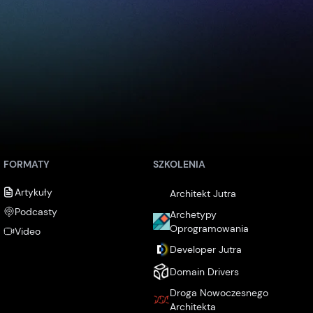
FORMATY
SZKOLENIA
Artykuły
Architekt Jutra
Podcasty
Archetypy
Oprogramowania
Video
Developer Jutra
Domain Drivers
Droga Nowoczesnego
Architekta