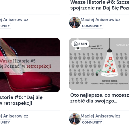
Wasze Historie #8: Szcz
spojrzenie na Daj Się Poz
roku.
j Aniserowicz
Maciej Aniserowicz
UNITY
COMMUNITY
2
MIN
Oto najlepsze, co możesz 
torie #5: “Daj Się
zrobić dla swojego
w retrospekcji
programistycznego JA
j Aniserowicz
Maciej Aniserowicz
UNITY
COMMUNITY