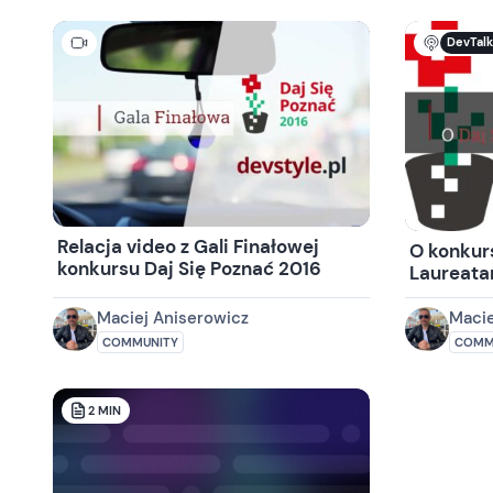
DevTal
Relacja video z Gali Finałowej
O konkurs
konkursu Daj Się Poznać 2016
Laureata
Maciej Aniserowicz
Macie
COMMUNITY
COMM
2
MIN