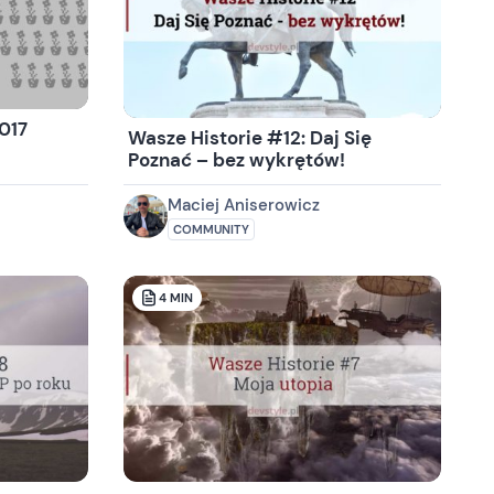
017
Wasze Historie #12: Daj Się
Poznać – bez wykrętów!
Maciej Aniserowicz
COMMUNITY
4
MIN