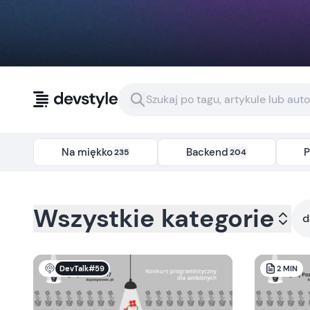
Przejdź do treści
Na miękko
Backend
P
235
204
Kategoria:
all
- Tag:
daj-sie-poznac
Wszystkie kategorie
d
DevTalk#59
2
MIN