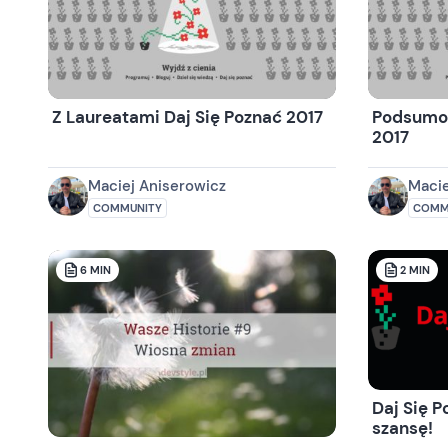
Z Laureatami Daj Się Poznać 2017
Podsumow
2017
Maciej Aniserowicz
Macie
COMMUNITY
COMM
6
MIN
2
MIN
Daj Się P
szansę!