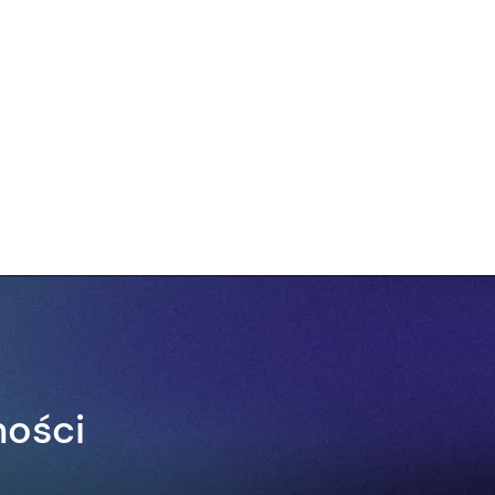
ności