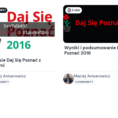
k#37
5
MIN
Wyniki i podsumowanie D
Poznać 2016
ie Daj Się Poznać z
mi
j Aniserowicz
Maciej Aniserowicz
UNITY
COMMUNITY