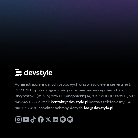
Administratorem danych osobowych oraz właścicielem serwisu jest:
DEVSTYLE spółka z ograniczoną odpowiedzialnością z siedzibą w
Białymstoku (15-215) przy ul. Konopnickiej 14/8, KRS: 0000983500, NIP:
5423453088. e-mail:
kontakt@devstyle.pl
kontakt telefoniczny: +48
452 246 901. Inspektor ochrony danych:
iod@devstyle.pl
X
Instagram
Youtube
TikTok
Facebook
Linkedin
Podcast
Spotify