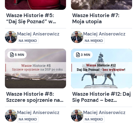
Wasze Historie #5:
Wasze Historie #7:
“Daj Się Poznać” w
Moja utopia
retrospekcji
Maciej Aniserowicz
Maciej Aniserowicz
NA MIĘKKO
NA MIĘKKO
5
MIN
3
MIN
Wasze Historie #8:
Wasze Historie #12: Daj
Szczere spojrzenie na
Się Poznać – bez
Daj Się Poznać. Po roku.
wykrętów!
Maciej Aniserowicz
Maciej Aniserowicz
NA MIĘKKO
NA MIĘKKO