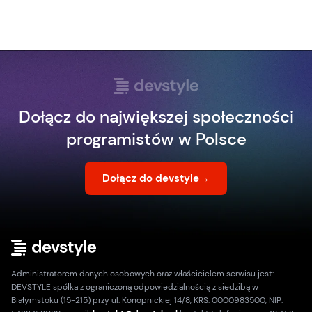
Dołącz do największej społeczności
programistów w Polsce
Dołącz do devstyle
→
Administratorem danych osobowych oraz właścicielem serwisu jest:
DEVSTYLE spółka z ograniczoną odpowiedzialnością z siedzibą w
Białymstoku (15-215) przy ul. Konopnickiej 14/8, KRS: 0000983500, NIP: