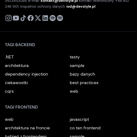
5423453088. e-mail:
kontakt@devstyle.pl
kontakt telefoniczny: +48 452
246 901. Inspektor ochrony danych:
iod@devstyle.pl
X
Instagram
Youtube
TikTok
Facebook
Linkedin
Podcast
Spotify
TAGI BACKEND
.NET
testy
architektura
sample
dependency injection
bazy danych
ciekawostki
best practices
cqrs
web
TAGI FRONTEND
web
javascript
architektura na froncie
co ten frontend
tydzień z frontendem
sample