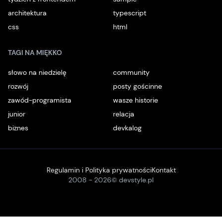
architektura
typescript
css
html
TAGI NA MIĘKKO
słowo na niedzielę
community
rozwój
posty gościnne
zawód-programista
wasze historie
junior
relacja
biznes
devkalog
Regulamin i Polityka prywatności
Kontakt
2008 -
2026
© devstyle.pl