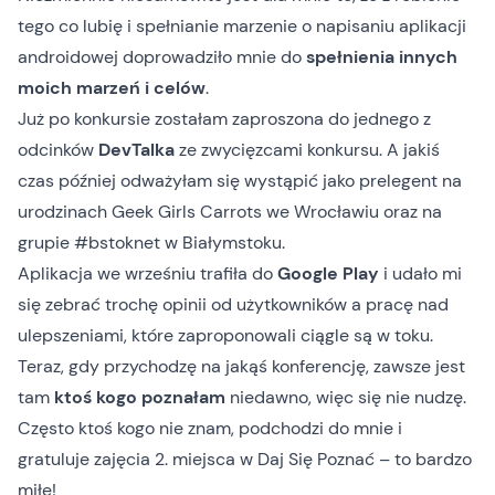
tego co lubię i spełnianie marzenie o napisaniu aplikacji
androidowej doprowadziło mnie do
spełnienia innych
moich marzeń i celów
.
Już po konkursie zostałam zaproszona do
jednego z
odcinków
DevTalka
ze zwycięzcami konkursu. A jakiś
czas później odważyłam się wystąpić jako prelegent na
urodzinach Geek Girls Carrots we Wrocławiu oraz na
grupie #bstoknet w Białymstoku.
Aplikacja we wrześniu
trafiła do
Google Play
i udało mi
się zebrać trochę opinii od użytkowników a pracę nad
ulepszeniami, które zaproponowali ciągle są w toku.
Teraz, gdy przychodzę na jakąś konferencję, zawsze jest
tam
ktoś kogo poznałam
niedawno, więc się nie nudzę.
Często ktoś kogo nie znam, podchodzi do mnie i
gratuluje zajęcia 2. miejsca w Daj Się Poznać – to bardzo
miłe!