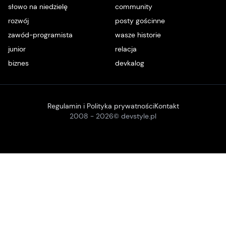
słowo na niedzielę
community
rozwój
posty gościnne
zawód-programista
wasze historie
junior
relacja
biznes
devkalog
Regulamin i Polityka prywatności
Kontakt
2008 -
2026
© devstyle.pl