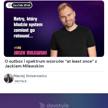
DevTalk #146
O outbox i spektrum wzorców “at least once” z
Jackiem Milewskim
Maciej Aniserowicz
DEVTALK