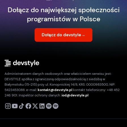
Dołącz do największej społeczności
programistów w Polsce
Dołącz do devstyle
→
Administratorem danych osobowych oraz właścicielem serwisu jest:
DEVSTYLE spółka z ograniczoną odpowiedzialnością z siedzibą w
Białymstoku (15-215) przy ul. Konopnickiej 14/8, KRS: 0000983500, NIP:
5423453088. e-mail:
kontakt@devstyle.pl
kontakt telefoniczny: +48 452
246 901. Inspektor ochrony danych:
iod@devstyle.pl
X
Instagram
Youtube
TikTok
Facebook
Linkedin
Podcast
Spotify