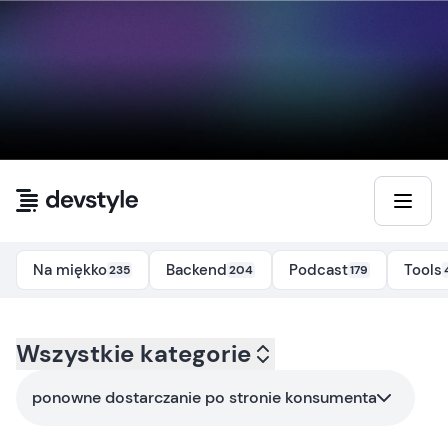
Przejdź do treści
Na miękko
Backend
Podcast
Tools
235
204
179
Kategoria:
Wszystkie kategorie
all
- Tag:
ponowne-dostarczanie-po-stronie-ko
ponowne dostarczanie po stronie konsumenta