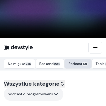
Przejdź do treści
Na miękko
Backend
Podcast
Tools
235
204
179
Kategoria:
Wszystkie kategorie
all
- Tag:
podcast-o-programowaniu
podcast o programowaniu