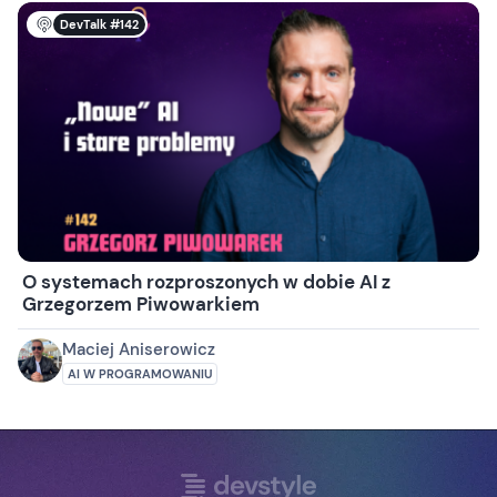
DevTalk #142
O systemach rozproszonych w dobie AI z
Grzegorzem Piwowarkiem
Maciej Aniserowicz
AI W PROGRAMOWANIU