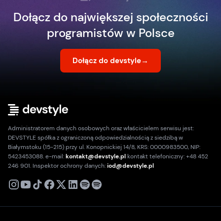
Dołącz do największej społeczności
programistów w Polsce
Dołącz do devstyle
→
Administratorem danych osobowych oraz właścicielem serwisu jest:
DEVSTYLE spółka z ograniczoną odpowiedzialnością z siedzibą w
Białymstoku (15-215) przy ul. Konopnickiej 14/8, KRS: 0000983500, NIP:
5423453088. e-mail:
kontakt@devstyle.pl
kontakt telefoniczny: +48 452
246 901. Inspektor ochrony danych:
iod@devstyle.pl
X
Instagram
Youtube
TikTok
Facebook
Linkedin
Podcast
Spotify