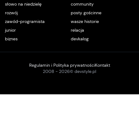
słowo na niedzielę
community
rozwój
posty gościnne
zawód-programista
wasze historie
junior
relacja
biznes
devkalog
Regulamin i Polityka prywatności
Kontakt
2008 -
2026
© devstyle.pl