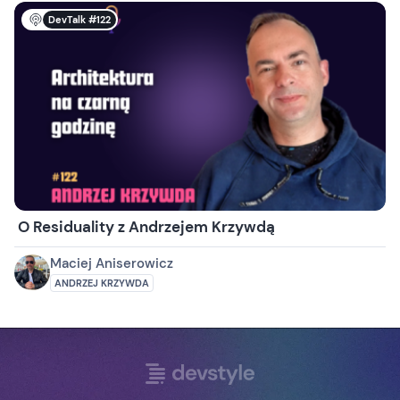
DevTalk #122
O Residuality z Andrzejem Krzywdą
Maciej Aniserowicz
ANDRZEJ KRZYWDA