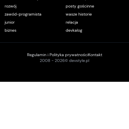
rozwój
posty gościnne
zawód-programista
wasze historie
junior
relacja
biznes
devkalog
Regulamin i Polityka prywatności
Kontakt
2008 -
2026
© devstyle.pl