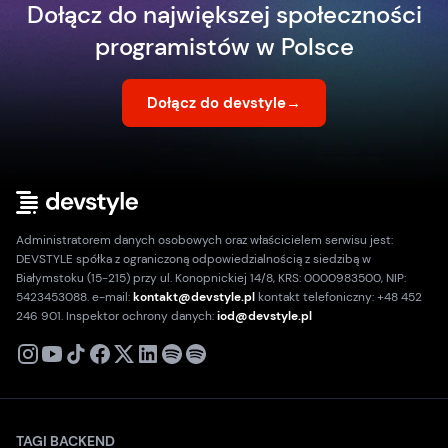
Dołącz do największej społeczności
programistów w Polsce
Dołącz do devstyle
→
Administratorem danych osobowych oraz właścicielem serwisu jest:
DEVSTYLE spółka z ograniczoną odpowiedzialnością z siedzibą w
Białymstoku (15-215) przy ul. Konopnickiej 14/8, KRS: 0000983500, NIP:
5423453088. e-mail:
kontakt@devstyle.pl
kontakt telefoniczny: +48 452
246 901. Inspektor ochrony danych:
iod@devstyle.pl
X
Instagram
Youtube
TikTok
Facebook
Linkedin
Podcast
Spotify
TAGI BACKEND