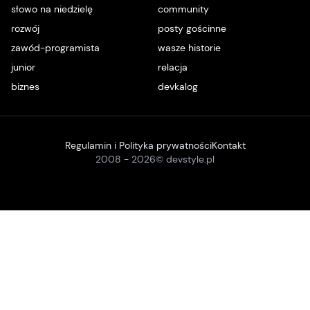
słowo na niedzielę
community
rozwój
posty gościnne
zawód-programista
wasze historie
junior
relacja
biznes
devkalog
Regulamin i Polityka prywatności
Kontakt
2008 -
2026
© devstyle.pl