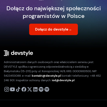
Dołącz do największej społeczności
programistów w Polsce
Dołącz do devstyle
→
Administratorem danych osobowych oraz właścicielem serwisu jest:
DEVSTYLE spółka z ograniczoną odpowiedzialnością z siedzibą w
Białymstoku (15-215) przy ul. Konopnickiej 14/8, KRS: 0000983500, NIP:
5423453088. e-mail:
kontakt@devstyle.pl
kontakt telefoniczny: +48 452
246 901. Inspektor ochrony danych:
iod@devstyle.pl
X
Instagram
Youtube
TikTok
Facebook
Linkedin
Podcast
Spotify