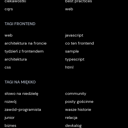
ciekawostki
best practices
cqrs
web
TAGI FRONTEND
web
javascript
architektura na froncie
co ten frontend
tydzień z frontendem
sample
architektura
typescript
css
html
TAGI NA MIĘKKO
słowo na niedzielę
community
rozwój
posty gościnne
zawód-programista
wasze historie
junior
relacja
biznes
devkalog