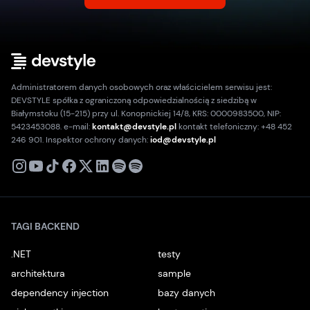
Administratorem danych osobowych oraz właścicielem serwisu jest:
DEVSTYLE spółka z ograniczoną odpowiedzialnością z siedzibą w
Białymstoku (15-215) przy ul. Konopnickiej 14/8, KRS: 0000983500, NIP:
5423453088. e-mail:
kontakt@devstyle.pl
kontakt telefoniczny: +48 452
246 901. Inspektor ochrony danych:
iod@devstyle.pl
X
Instagram
Youtube
TikTok
Facebook
Linkedin
Podcast
Spotify
TAGI BACKEND
.NET
testy
architektura
sample
dependency injection
bazy danych